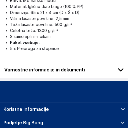
Barva: Mornarsko modra
Material: Iglično tkao blago (100 % PP)
Dimenzije: 65 x 21 x 4 cm (D x Š x D)
Višina lasaste površine: 2,5 mm
Teža lasaste površine: 500 g/m²
Celotna teža: 1300 gr/m²
S samolepilnimi pikami
Paket vsebuje:
5 x Preproga za stopnice
Varnostne informacije in dokumenti
Podatki o proizvajalcu
Podatki o proizvajalcu vključujejo informacije (naziv, naslov,
državo in elektronski naslov) povezane s proizvajalcem
izdelka.
Koristne informacije
Haba Trading B.V.
Mary Kingsleystraat 1, 5928 SK Venlo
Prodajna mesta
Podjetje Big Bang
The Netherlands