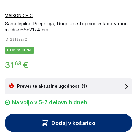
MAISON CHIC
Samolepilne Preproga, Ruge za stopnice 5 kosov mor.
modre 65x21x4 cm
ID
: 22122272
DOBRA CENA
31
€
68
Preverite aktualne ugodnosti
(1)
Na voljo v 5-7 delovnih dneh
Dodaj v košarico