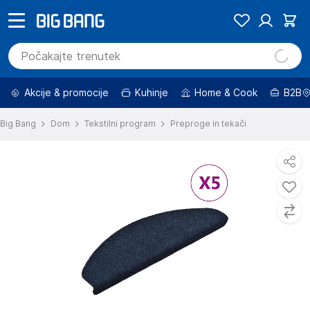
Akcije & promocije
Kuhinje
Home & Cook
B2B
Big Bang
Dom
Tekstilni program
Preproge in tekači