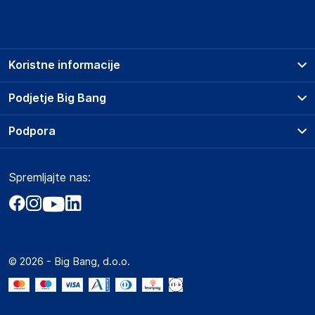
Koristne informacije
Prodajna mesta
Podjetje Big Bang
Splošni pogoji
O podjetju
Podpora
Storitve
Kontakti
Dostava, vnos in odvoz
Pogosta vprašanja
Družbena odgovornost
Načini plačila
Spremljajte nas:
Marketplace
Obvestila za javnost
Nakup na obroke
Kako oddati naročilo?
Akt o digitalnih storitvah
Zavarovanje izdelkov
Vračila in reklamacije
Prodaja podjetjem
Politika zasebnosti
Big Partner - distribucija
Spletni piškotki
© 2026 - Big Bang, d.o.o.
Marketplace za partnerje
Novosti
Interna varna linija za prijavo kršitev po ZZPRI