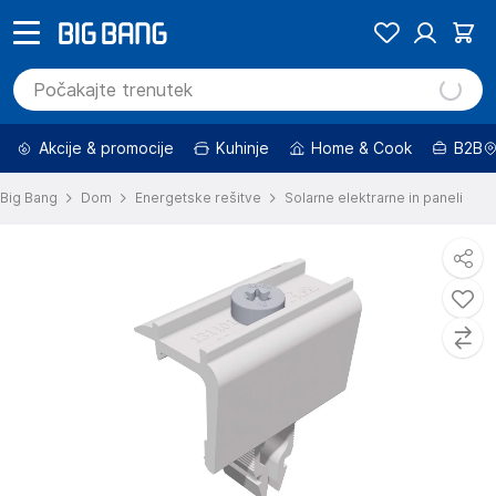
Akcije & promocije
Kuhinje
Home & Cook
B2B
Big Bang
Dom
Energetske rešitve
Solarne elektrarne in paneli