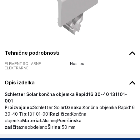
Tehnične podrobnosti
ELEMENT SOLARNE
Nosilec
ELEKTRARNE
Opis izdelka
Schletter Solar končna objemka Rapid16 30-40 131101-
001
Proizvajalec:
Schletter Solar
Oznaka:
Končna objemka Rapid16
30-40
Tip:
131101-001
Različica:
Končna
objemka
Material:
Aluminij
Površinska
zaščita:
neobdelano
Širina:
50 mm