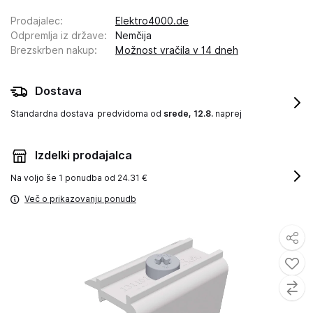
Prodajalec
:
Elektro4000.de
Odpremlja iz države
:
Nemčija
Brezskrben nakup
:
Možnost vračila v 14 dneh
Dostava
Standardna dostava
predvidoma od
srede, 12.8.
naprej
Izdelki prodajalca
Na voljo še
1 ponudba od 24.31 €
Več o prikazovanju ponudb