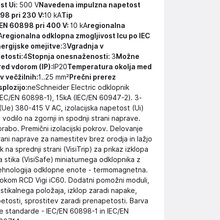
st Ui:
500 V
Navedena impulzna napetost
98 pri 230 V:
10 kA
Tip
 EN 60898 pri 400 V:
10 kA
regionalna
A
regionalna odklopna zmogljivost Icu po IEC
ergijske omejitve:
3
Vgradnja v
etosti:
4
Stopnja onesnaženosti:
3
Možne
red vdorom (IP):
IP20
Temperatura okolja med
v večžilnih:
1..25 mm²
Prečni prerez
plozijo:
neSchneider Electric odklopnik
IEC/EN 60898-1), 15kA (IEC/EN 60947-2). 3-
 (Ue) 380-415 V AC, izolacijska napetost (Ui)
vodilo na zgornji in spodnji strani naprave.
rabo. Premični izolacijski pokrov. Delovanje
rani naprave za namestitev brez orodja in lažjo
a sprednji strani (VisiTrip) za prikaz izklopa
a stika (VisiSafe) miniaturnega odklopnika z
 Tehnologija odklopne enote - termomagnetna.
 blokom RCD Vigi iC60. Dodatni pomožni moduli,
z stikalnega položaja, izklop zaradi napake,
etosti, sprostitev zaradi prenapetosti. Barva
je standarde - IEC/EN 60898-1 in IEC/EN