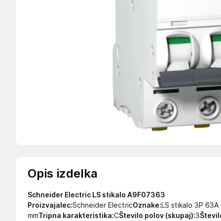
Opis izdelka
Schneider Electric LS stikalo A9F07363
Proizvajalec:
Schneider Electric
Oznake:
LS stikalo 3P 63A
mm
Tripna karakteristika:
C
Število polov (skupaj):
3
Števil