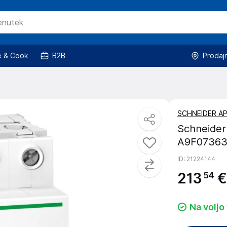
 & Cook
B2B
Prodaj
SCHNEIDER A
Schneider 
A9F0736
ID
: 21224144
213
€
54
Na voljo