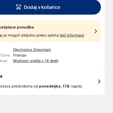
Dodaj v košarico
ketplace ponudba
p je mogoč izključno preko spleta.
Več informacij
Electronics Emporium
države
:
Francija
akup
:
Možnost vračila v 14 dneh
a
ostava
predvidoma od
ponedeljka, 17.8.
naprej