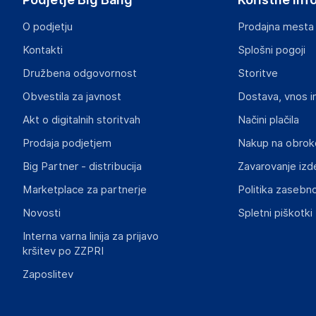
geral@bighub.store
O podjetju
Prodajna mesta
Odgovorna oseba v EU
Kontakti
Splošni pogoji
Gospodarski subjekt s sedežem v EU, ki zagotavlja skladno
Družbena odgovornost
Storitve
Ruben Lamy
Obvestila za javnost
Dostava, vnos i
21003
Spain
Akt o digitalnih storitvah
Načini plačila
geral@bighub.store
Prodaja podjetjem
Nakup na obrok
Big Partner - distribucija
Zavarovanje izd
Marketplace za partnerje
Politika zasebno
Novosti
Spletni piškotki
Interna varna linija za prijavo
kršitev po ZZPRI
Zaposlitev