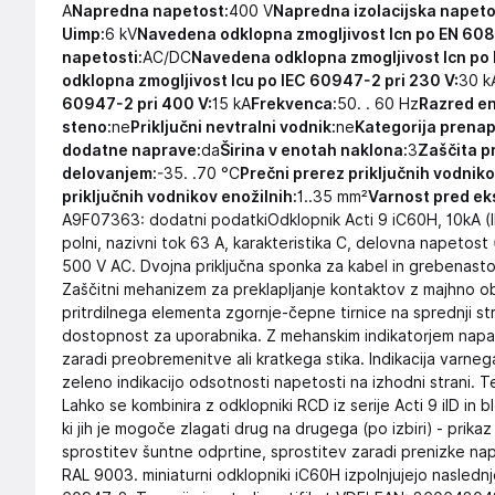
A
Napredna napetost:
400 V
Napredna izolacijska napeto
Uimp:
6 kV
Navedena odklopna zmogljivost Icn po EN 608
napetosti:
AC/DC
Navedena odklopna zmogljivost Icn po
odklopna zmogljivost Icu po IEC 60947-2 pri 230 V:
30 k
60947-2 pri 400 V:
15 kA
Frekvenca:
50. . 60 Hz
Razred en
steno:
ne
Priključni nevtralni vodnik:
ne
Kategorija prenap
dodatne naprave:
da
Širina v enotah naklona:
3
Zaščita p
delovanjem:
-35. .70 °C
Prečni prerez priključnih vodniko
priključnih vodnikov enožilnih:
1..35 mm²
Varnost pred eks
A9F07363: dodatni podatkiOdklopnik Acti 9 iC60H, 10kA (
polni, nazivni tok 63 A, karakteristika C, delovna napetost
500 V AC. Dvojna priključna sponka za kabel in grebenasto 
Zaščitni mehanizem za preklapljanje kontaktov z majhno ob
pritrdilnega elementa zgornje-čepne tirnice na sprednji st
dostopnost za uporabnika. Z mehanskim indikatorjem napak n
zaradi preobremenitve ali kratkega stika. Indikacija varneg
zeleno indikacijo odsotnosti napetosti na izhodni strani.
Lahko se kombinira z odklopniki RCD iz serije Acti 9 iID in
ki jih je mogoče zlagati drug na drugega (po izbiri) - prika
sprostitev šuntne odprtine, sprostitev zaradi prenizke nap
RAL 9003. miniaturni odklopniki iC60H izpolnjujejo nasledn