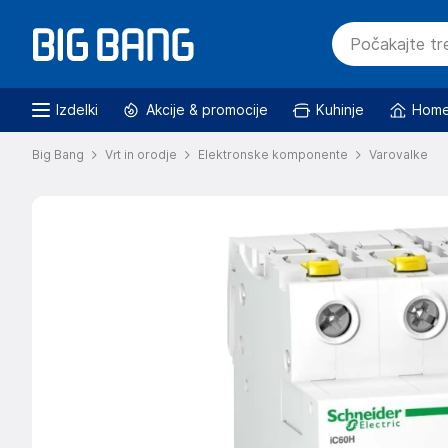
Izdelki
Akcije & promocije
Kuhinje
Home
Big Bang
Vrt in orodje
Elektronske komponente
Varovalke