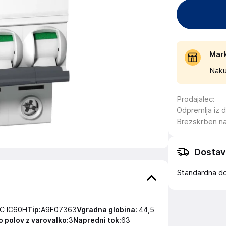
Mar
Naku
Prodajalec
:
Odpremlja iz 
Brezskrben n
Dostav
Standardna d
 C IC60H
Tip:
A9F07363
Vgradna globina:
44,5
o polov z varovalko:
3
Napredni tok:
63