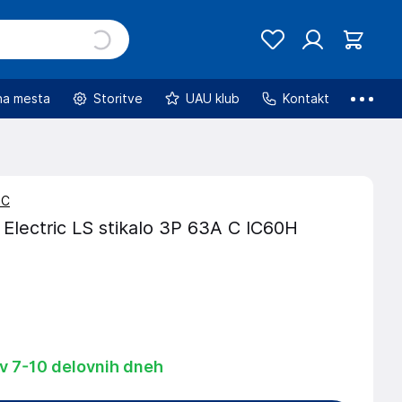
na mesta
Storitve
UAU klub
Kontakt
PC
Electric LS stikalo 3P 63A C IC60H
3
 v 7-10 delovnih dneh