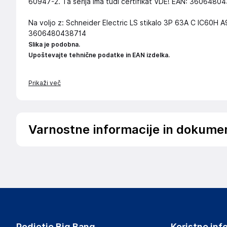
60947-2. Ta serija ima tudi certifikat VDE! EAN: 3606480
Na voljo z: Schneider Electric LS stikalo 3P 63A C IC60H A
3606480438714
Slika je podobna.
Upoštevajte tehnične podatke in EAN izdelka.
Prikaži več
Varnostne informacije in dokume
Podatki o proizvajalcu
Podatki o proizvajalcu vključujejo informacije (naziv, nasl
proizvajalcem izdelka.
Hub Sales SL
Calle Alfonso XII 32
Spain
Podjetje Big Bang
Koristne inf