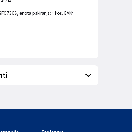
438714
9F07363, enota pakiranja: 1 kos, EAN:
nti
ov, državo in elektronski naslov) povezane s
ormacije
Podpora