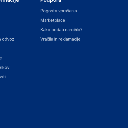
Pogosta vprašanja
Marketplace
st izdelka z zahtevanimi predpisi.
Kako oddati naročilo?
n odvoz
Vračila in reklamacije
e
elkov
sti