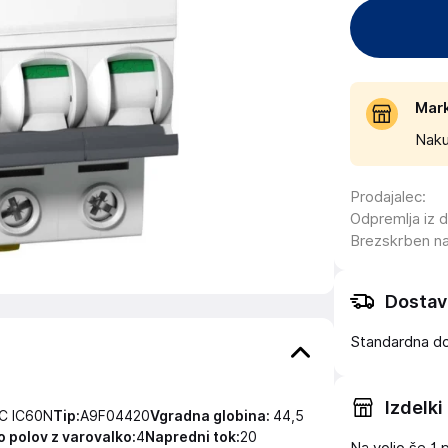
Mar
Naku
Prodajalec
:
Odpremlja iz 
Brezskrben n
Dostav
Standardna d
Izdelki
 C IC60N
Tip:
A9F04420
Vgradna globina:
44,5
o polov z varovalko:
4
Napredni tok:
20