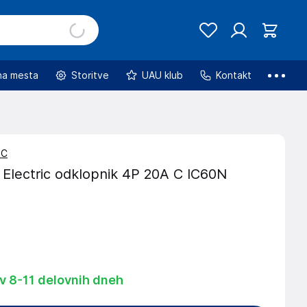
na mesta
Storitve
UAU klub
Kontakt
PC
 Electric odklopnik 4P 20A C IC60N
0
 v 8-11 delovnih dneh