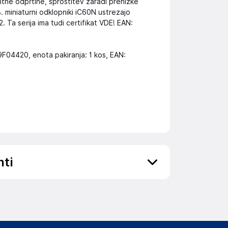
ntne odprtine, sprostitev zaradi prenizke
 miniaturni odklopniki iC60N ustrezajo
Ta serija ima tudi certifikat VDE! EAN:
9F04420, enota pakiranja: 1 kos, EAN:
nti
ov, državo in elektronski naslov) povezane s