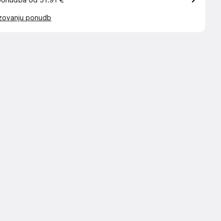
ponudba od 51.91 €
azovanju ponudb