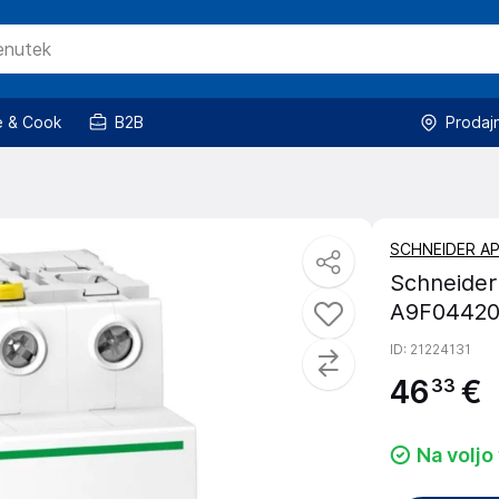
 & Cook
B2B
Prodaj
SCHNEIDER A
Schneider
A9F0442
ID
: 21224131
46
€
33
Na voljo