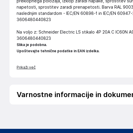
preklopnega položaja, izklop zaradi napake, sprostitev šu
napetosti, sprostitev zaradi prenapetosti. Barva RAL 9003.
naslednjim standardom - IEC/EN 60898-1 in IEC/EN 60947-2. 
3606480440823
Na voljo z: Schneider Electric LS stikalo 4P 20A C IC60N A
3606480440823
Slika je podobna.
Upoštevajte tehnične podatke in EAN izdelka.
Prikaži več
Varnostne informacije in dokume
Podatki o proizvajalcu
Podatki o proizvajalcu vključujejo informacije (naziv, nasl
proizvajalcem izdelka.