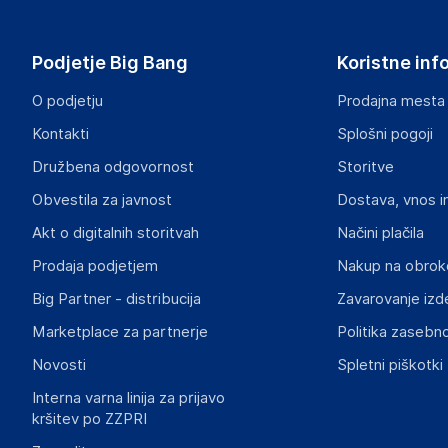
Hub Sales SL
Calle Alfonso XII 32
Spain
Podjetje Big Bang
Koristne inf
geral@bighub.store
O podjetju
Prodajna mesta
Odgovorna oseba v EU
Kontakti
Splošni pogoji
Gospodarski subjekt s sedežem v EU, ki zagotavlja skladno
Družbena odgovornost
Storitve
Ruben Lamy
Obvestila za javnost
Dostava, vnos i
21003
Spain
Akt o digitalnih storitvah
Načini plačila
geral@bighub.store
Prodaja podjetjem
Nakup na obrok
Big Partner - distribucija
Zavarovanje izd
Marketplace za partnerje
Politika zasebno
Novosti
Spletni piškotki
Interna varna linija za prijavo
kršitev po ZZPRI