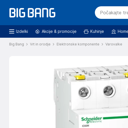
Izdelki
Akcije & promocije
Kuhinje
Home
Big Bang
Vrt in orodje
Elektronske komponente
Varovalke