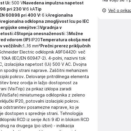
Na voljo še
1 
st Ui:
500 V
Navedena impulzna napetost
98 pri 230 V:
6 kA
Tip
Več o prik
 EN 60898 pri 400 V:
6 kA
regionalna
A
regionalna odklopna zmogljivost Icu po IEC
ergijske omejitve:
3
Vgradnja v
etosti:
4
Stopnja onesnaženosti:
3
Možne
red vdorom (IP):
IP20
Temperatura okolja med
v večžilnih:
1..16 mm²
Prečni prerez priključnih
chneider Electric odklopnik A9F04420: več
10kA (IEC/EN 60947-2). 4-polni, nazivni tok
, izolacijska napetost (Ui) 500 V AC. Dvojna
 in spodnji strani naprave. Zaščitni mehanizem
cijski pokrov. Delovanje pritrdilnega elementa
titev brez orodja in lažjo dostopnost za
ni (VisiTrip) za prikaz izklopa zaradi
 (VisiSafe) miniaturnega odklopnika z zeleno
riključki IP20, potovalni izolacijski pokrov.
vna odstranitev posamezne naprave, ko je
 je dostopen s sprednje strani. Tehnologija
opniki RCD iz serije Acti 9 iID in blokom RCD
drug na drugega (po izbiri) - indikacija