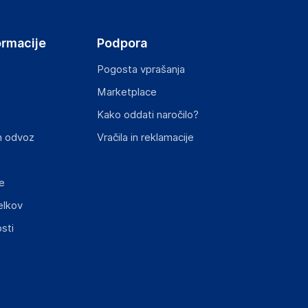
ormacije
Podpora
Pogosta vprašanja
Marketplace
st izdelka z zahtevanimi predpisi.
Kako oddati naročilo?
n odvoz
Vračila in reklamacije
e
elkov
sti