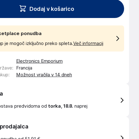
Dodaj v košarico
ketplace ponudba
p je mogoč izključno preko spleta.
Več informacij
Electronics Emporium
države
:
Francija
akup
:
Možnost vračila v 14 dneh
a
ostava
predvidoma od
torka, 18.8.
naprej
 prodajalca