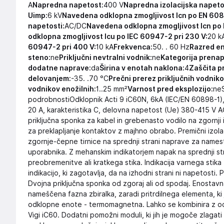
A
Napredna napetost:
400 V
Napredna izolacijska napeto
Uimp:
6 kV
Navedena odklopna zmogljivost Icn po EN 608
napetosti:
AC/DC
Navedena odklopna zmogljivost Icn po
odklopna zmogljivost Icu po IEC 60947-2 pri 230 V:
20 k
60947-2 pri 400 V:
10 kA
Frekvenca:
50. . 60 Hz
Razred en
steno:
ne
Priključni nevtralni vodnik:
ne
Kategorija prenap
dodatne naprave:
da
Širina v enotah naklona:
4
Zaščita p
delovanjem:
-35. .70 °C
Prečni prerez priključnih vodniko
vodnikov enožilnih:
1..25 mm²
Varnost pred eksplozijo:
neS
podrobnostiOdklopnik Acti 9 iC60N, 6kA (IEC/EN 60898-1), 
20 A, karakteristika C, delovna napetost (Ue) 380-415 V AC
priključna sponka za kabel in grebenasto vodilo na zgornji
za preklapljanje kontaktov z majhno obrabo. Premični izola
zgornje-čepne tirnice na sprednji strani naprave za names
uporabnika. Z mehanskim indikatorjem napak na sprednji stra
preobremenitve ali kratkega stika. Indikacija varnega stika
indikacijo, ki zagotavlja, da na izhodni strani ni napetosti. P
Dvojna priključna sponka od zgoraj ali od spodaj. Enosta
nameščena fazna zbiralka, zaradi pritrdilnega elementa, ki
odklopne enote - termomagnetna. Lahko se kombinira z odkl
Vigi iC60. Dodatni pomožni moduli, ki jih je mogoče zlagati 