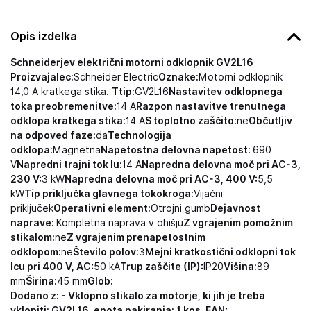
Opis izdelka
Schneiderjev električni motorni odklopnik GV2L16
Proizvajalec:
Schneider Electric
Oznake:
Motorni odklopnik
14,0 A kratkega stika.
Ttip:
GV2L16
Nastavitev odklopnega
toka preobremenitve:
14 A
Razpon nastavitve trenutnega
odklopa kratkega stika:
14 A
S toplotno zaščito:
ne
Občutljiv
na odpoved faze:
da
Technologija
odklopa:
Magnetna
Napetostna delovna napetost:
690
V
Napredni trajni tok Iu:
14 A
Napredna delovna moč pri AC-3,
230 V:
3 kW
Napredna delovna moč pri AC-3, 400 V:
5,5
kW
Tip priključka glavnega tokokroga:
Vijačni
priključek
Operativni element:
Otrojni gumb
Dejavnost
naprave:
Kompletna naprava v ohišju
Z vgrajenim pomožnim
stikalom:
ne
Z vgrajenim prenapetostnim
odklopom:
ne
Število polov:
3
Mejni kratkostični odklopni tok
Icu pri 400 V, AC:
50 kA
Trup zaščite (IP):
IP20
Višina:
89
mm
Širina:
45 mm
Glob:
Dodano z: - Vklopno stikalo za motorje, ki jih je treba
vklopiti: GV2L16, enota pakiranja: 1 kos, EAN: