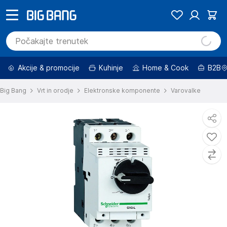
Akcije & promocije
Kuhinje
Home & Cook
B2B
Big Bang
Vrt in orodje
Elektronske komponente
Varovalke