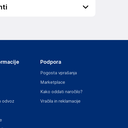
nti
elka in lahko vključujejo ključne varnostne
ormacije
Podpora
Pogosta vprašanja
Marketplace
Kako oddati naročilo?
n odvoz
Vračila in reklamacije
e