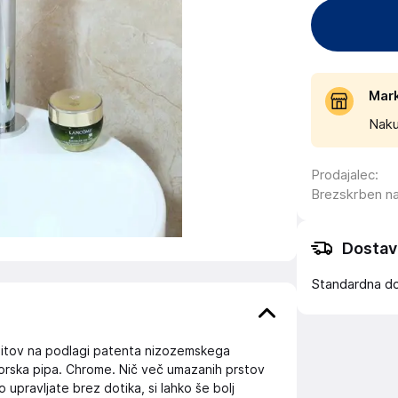
Mar
Naku
Prodajalec
:
Brezskrben n
Dostav
Standardna d
zitov na podlagi patenta nizozemskega
zorska pipa. Chrome. Nič več umazanih prstov
o upravljate brez dotika, si lahko še bolj