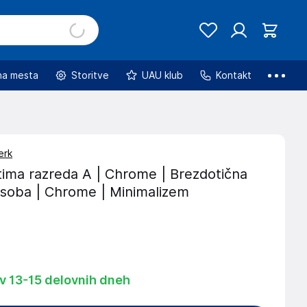
na mesta
Storitve
UAU klub
Kontakt
erk
tima razreda A | Chrome | Brezdotična
 soba | Chrome | Minimalizem
 v 13-15 delovnih dneh