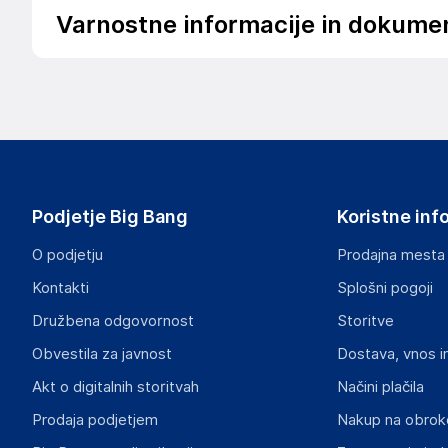
Varnostne informacije in dokume
Slike o varnosti izdelka
Slike o varnosti izdelka vsebujejo opozorila na embalaži izd
informacije, povezane z določenim izdelkom.
Podjetje Big Bang
Koristne inf
O podjetju
Prodajna mesta
Kontakti
Splošni pogoji
Družbena odgovornost
Storitve
Obvestila za javnost
Dostava, vnos i
Akt o digitalnih storitvah
Načini plačila
Prodaja podjetjem
Nakup na obrok