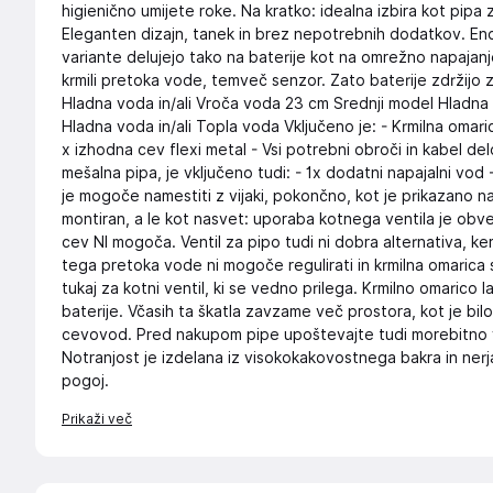
higienično umijete roke. Na kratko: idealna izbira kot pipa z
Eleganten dizajn, tanek in brez nepotrebnih dodatkov. Eno
variante delujejo tako na baterije kot na omrežno napajanje
krmili pretoka vode, temveč senzor. Zato baterije zdržijo z
Hladna voda in/ali Vroča voda 23 cm Srednji model Hladna 
Hladna voda in/ali Topla voda Vključeno je: - Krmilna omaric
x izhodna cev flexi metal - Vsi potrebni obroči in kabel de
mešalna pipa, je vključeno tudi: - 1x dodatni napajalni vo
je mogoče namestiti z vijaki, pokončno, kot je prikazano n
montiran, a le kot nasvet: uporaba kotnega ventila je ob
cev NI mogoča. Ventil za pipo tudi ni dobra alternativa, k
tega pretoka vode ni mogoče regulirati in krmilna omarica s
tukaj za kotni ventil, ki se vedno prilega. Krmilno omarico la
baterije. Včasih ta škatla zavzame več prostora, kot je bilo
cevovod. Pred nakupom pipe upoštevajte tudi morebitno 
Notranjost je izdelana iz visokokakovostnega bakra in nerja
pogoj.
Prikaži več