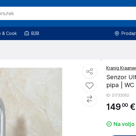
 & Cook
B2B
Prodaj
Kranig Kraanw
Senzor Ul
pipa | WC
ID
: 21732052
149
€
00
Na voljo