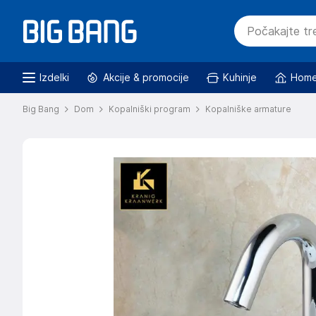
Izdelki
Akcije & promocije
Kuhinje
Home
Big Bang
Dom
Kopalniški program
Kopalniške armature