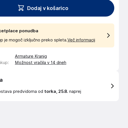
Dodaj v košarico
ketplace ponudba
p je mogoč izključno preko spleta.
Več informacij
Armature Kranig
akup
:
Možnost vračila v 14 dneh
a
ostava
predvidoma od
torka, 25.8.
naprej