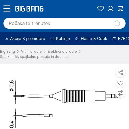
Akcije & promocije
Kuhinje
Home & Cook
B2B
Big Bang
Vrt in orodje
Električno orodje
Spajkalniki, spajkalne postaje in dodatki