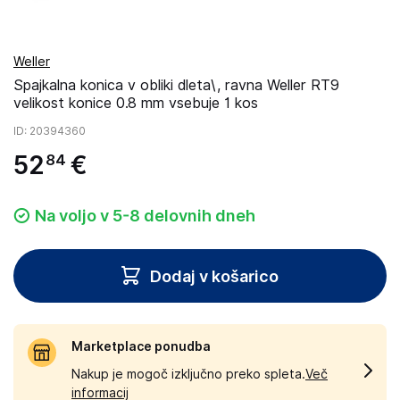
Weller
Spajkalna konica v obliki dleta\, ravna Weller RT9
velikost konice 0.8 mm vsebuje 1 kos
ID
: 20394360
52
€
84
Na voljo v 5-8 delovnih dneh
Dodaj v košarico
Marketplace ponudba
Nakup je mogoč izključno preko spleta.
Več
informacij