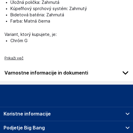
Úložná polička: Zahrnutá
Kúpeľňový sprchový systém: Zahrnutý
Bidetová batéria: Zahrnutá
Farba: Matná čierna
Variant, ktorý kupujete, je:
Chróm G
Prikaži več
Varnostne informacije in dokumenti
Podatki o proizvajalcu
Podatki o proizvajalcu vključujejo informacije (naziv, naslov,
državo in elektronski naslov) povezane s proizvajalcem
izdelka.
Koristne informacije
GAMACZ.CZ sro
Dobenínská 2002
Prodajna mesta
Podjetje Big Bang
Češka