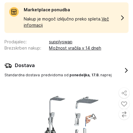
Marketplace ponudba
Nakup je mogoč izključno preko spleta.
Več
informacij
Prodajalec
:
supplyswap
Brezskrben nakup
:
Možnost vračila v 14 dneh
Dostava
Standardna dostava
predvidoma od
ponedeljka, 17.8.
naprej