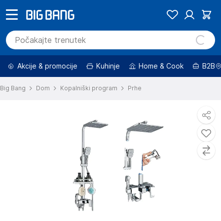
Akcije & promocije
Kuhinje
Home & Cook
B2B
Big Bang
Dom
Kopalniški program
Prhe