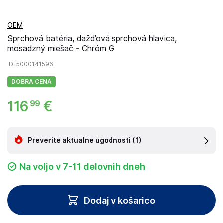
OEM
Sprchová batéria, dažďová sprchová hlavica,
mosadzný miešač - Chróm G
ID
: 5000141596
DOBRA CENA
116
€
99
Preverite aktualne ugodnosti
(1)
Na voljo v 7-11 delovnih dneh
Dodaj v košarico