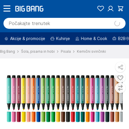
Akcije & promocije
Kuhinje
Home & Cook
B2B
Big Bang
Šola, pisarna in hobi
Pisala
Kemični svinčniki