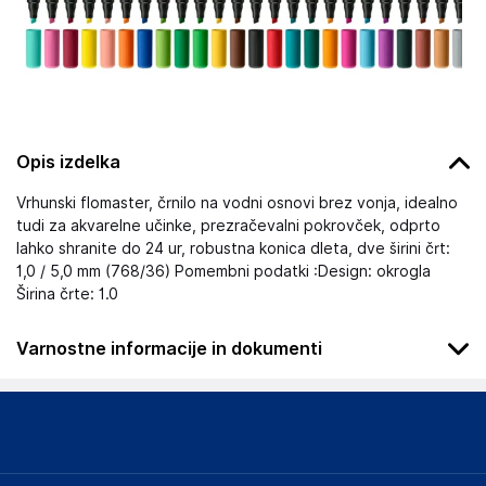
Opis izdelka
Vrhunski flomaster, črnilo na vodni osnovi brez vonja, idealno
tudi za akvarelne učinke, prezračevalni pokrovček, odprto
lahko shranite do 24 ur, robustna konica dleta, dve širini črt:
1,0 / 5,0 mm (768/36) Pomembni podatki :Design: okrogla
Širina črte: 1.0
Varnostne informacije in dokumenti
Podatki o proizvajalcu
Podatki o proizvajalcu vključujejo informacije (naziv, naslov,
državo in elektronski naslov) povezane s proizvajalcem
izdelka.