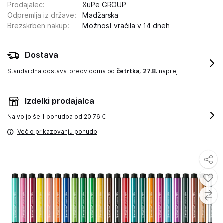
Prodajalec
:
XuPe GROUP
Odpremlja iz države
:
Madžarska
Brezskrben nakup
:
Možnost vračila v 14 dneh
Dostava
Standardna dostava
predvidoma od
četrtka, 27.8.
naprej
Izdelki prodajalca
Na voljo še
1 ponudba od 20.76 €
Več o prikazovanju ponudb