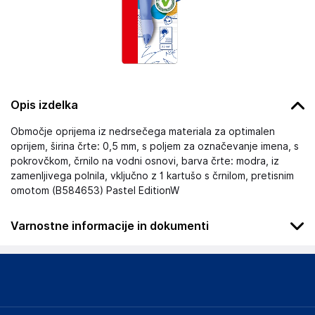
Opis izdelka
Območje oprijema iz nedrsečega materiala za optimalen
oprijem, širina črte: 0,5 mm, s poljem za označevanje imena, s
pokrovčkom, črnilo na vodni osnovi, barva črte: modra, iz
zamenljivega polnila, vključno z 1 kartušo s črnilom, pretisnim
omotom (B584653) Pastel EditionW
Varnostne informacije in dokumenti
Podatki o proizvajalcu
Podatki o proizvajalcu vključujejo informacije (naziv, naslov,
državo in elektronski naslov) povezane s proizvajalcem
izdelka.