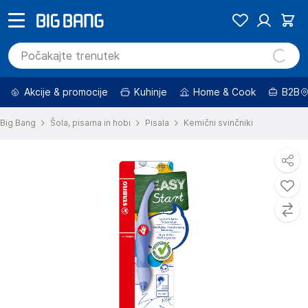
Akcije & promocije
Kuhinje
Home & Cook
B2B
Big Bang
Šola, pisarna in hobi
Pisala
Kemični svinčniki