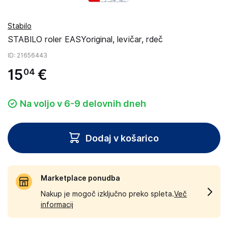
Stabilo
STABILO roler EASYoriginal, levičar, rdeč
ID
: 21656443
15
€
04
Na voljo v 6-9 delovnih dneh
Dodaj v košarico
Marketplace ponudba
Nakup je mogoč izključno preko spleta.
Več
informacij