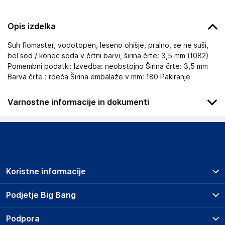
Opis izdelka
Suh flomaster, vodotopen, leseno ohišje, pralno, se ne suši,
bel sod / konec soda v črtni barvi, širina črte: 3,5 mm (1082)
Pomembni podatki: Izvedba: neobstojno Širina črte: 3,5 mm
Barva črte : rdeča Širina embalaže v mm: 180 Pakiranje
Varnostne informacije in dokumenti
Podatki o proizvajalcu
Podatki o proizvajalcu vključujejo informacije (naziv, naslov,
državo in elektronski naslov) povezane s proizvajalcem
izdelka.
Koristne informacije
Grupa MND Sp. z o.o.
13-200
Prodajna mesta
Podjetje Big Bang
PL
Splošni pogoji
kontakt@manada.pl
O podjetju
Podpora
Storitve