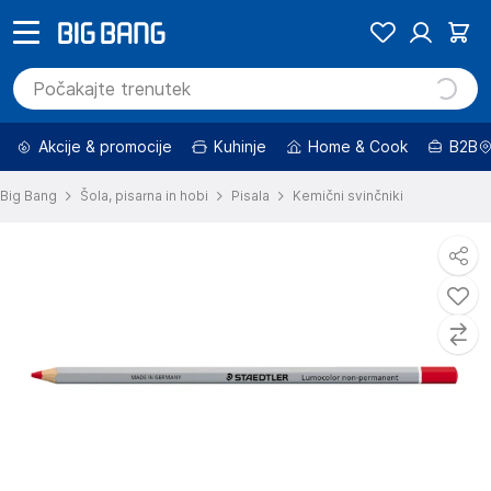
Akcije & promocije
Kuhinje
Home & Cook
B2B
Big Bang
Šola, pisarna in hobi
Pisala
Kemični svinčniki