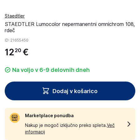
Staedtler
STAEDTLER Lumocolor nepermanentni omnichrom 108,
rdeč
ID
: 21655450
12
€
20
Na voljo v 6-9 delovnih dneh
Dodaj v košarico
Marketplace ponudba
Nakup je mogoč izključno preko spleta.
Več
informacij