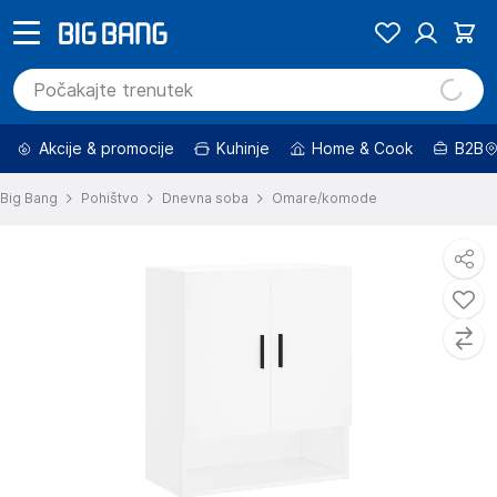
Akcije & promocije
Kuhinje
Home & Cook
B2B
Big Bang
Pohištvo
Dnevna soba
Omare/komode