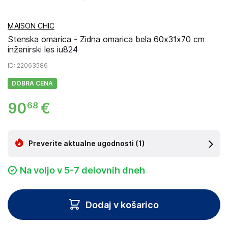
MAISON CHIC
Stenska omarica - Zidna omarica bela 60x31x70 cm
inženirski les iu824
ID
: 22063586
DOBRA CENA
90
€
68
Preverite aktualne ugodnosti
(1)
Na voljo v 5-7 delovnih dneh
Dodaj v košarico