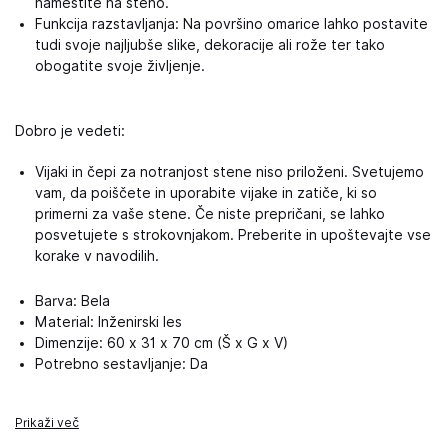
namestite na steno.
Funkcija razstavljanja: Na površino omarice lahko postavite
tudi svoje najljubše slike, dekoracije ali rože ter tako
obogatite svoje življenje.
Dobro je vedeti:
Vijaki in čepi za notranjost stene niso priloženi. Svetujemo
vam, da poiščete in uporabite vijake in zatiče, ki so
primerni za vaše stene. Če niste prepričani, se lahko
posvetujete s strokovnjakom. Preberite in upoštevajte vse
korake v navodilih.
Barva: Bela
Material: Inženirski les
Dimenzije: 60 x 31 x 70 cm (Š x G x V)
Potrebno sestavljanje: Da
Prikaži več