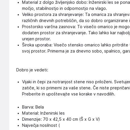
Material z dolgo življenjsko dobo: Inženirski les se pon
močjo, stabilnostjo in odpornostjo na vlago.
Veliko prostora za shranjevanje: Ta omarica za shranjev
različnih dnevnih potrebščin, da so dobro organizirane 
Prostorsko varčna zasnova: To visečo omarico je mogo
dodaten prostor za shranjevanje. Tako lahko kar najbolje
urejen prostor.
Široka uporaba: Visečo stensko omarico lahko pritrdite t
svoj prostor. Primerna je za dnevno sobo, spalnico, garaž
Dobro je vedeti:
Vijaki in čepi za notranjost stene niso priloženi. Svetuj
zatiče, ki so primerni za vaše stene. Če niste prepričan
Preberite in upoštevajte vse korake v navodilih.
Barva: Bela
Material: Inženirski les
Dimenzije: 70 x 42,5 x 40 cm (Š x G x V)
Največja nosilnost (