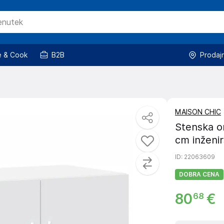
 & Cook
B2B
Prodaj
MAISON CHIC
Stenska o
cm inženir
ID
: 22063609
DOBRA CENA
80
€
68