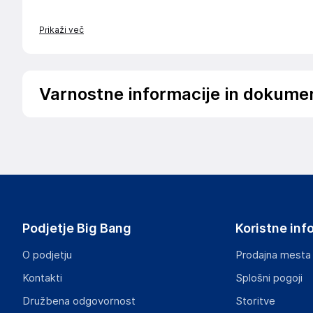
Prikaži več
Varnostne informacije in dokume
Podatki o proizvajalcu
Podatki o proizvajalcu vključujejo informacije (naziv, nasl
proizvajalcem izdelka.
Haba Trading B.V.
Mary Kingsleystraat 1, 5928 SK Venlo
The Netherlands
Podjetje Big Bang
Koristne inf
Compliance-safety@vidaxl.com
O podjetju
Prodajna mesta
Odgovorna oseba v EU
Kontakti
Splošni pogoji
Gospodarski subjekt s sedežem v EU, ki zagotavlja skladno
Družbena odgovornost
Storitve