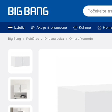
Izdelki
Akcije & promocije
Kuhinje
Home
Big Bang
Pohištvo
Dnevna soba
Omare/komode