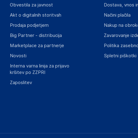
Haba Trading B.V.
Obvestila za javnost
Dostava, vnos i
Mary Kingsleystraat 1, 5928 SK Venlo
The Netherlands
Akt o digitalnih storitvah
Načini plačila
Compliance-safety@vidaxl.com
Prodaja podjetjem
Nakup na obrok
Big Partner - distribucija
Zavarovanje izd
Slike o varnosti izdelka
Slike o varnosti izdelka vsebujejo opozorila na embalaži izd
Marketplace za partnerje
Politika zasebno
informacije, povezane z določenim izdelkom.
Novosti
Spletni piškotki
Interna varna linija za prijavo
kršitev po ZZPRI
Zaposlitev