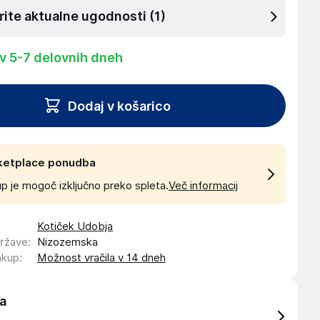
rite aktualne ugodnosti
(1)
 v 5-7 delovnih dneh
Dodaj v košarico
ketplace ponudba
p je mogoč izključno preko spleta.
Več informacij
Kotiček Udobja
države
:
Nizozemska
akup
:
Možnost vračila v 14 dneh
a