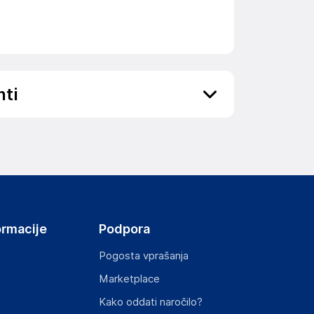
nti
ov, državo in elektronski naslov) povezane s
ormacije
Podpora
Pogosta vprašanja
Marketplace
st izdelka z zahtevanimi predpisi.
Kako oddati naročilo?