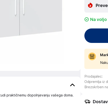
Preve
Na voljo
Mar
Naku
Prodajalec
:
Odpremlja iz 
Brezskrben n
tudi praktičnemu dopolnjevanju vašega doma.
Dostav