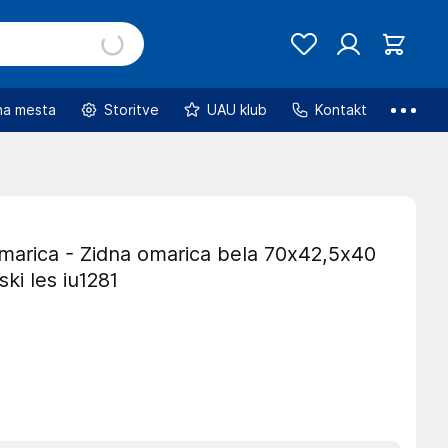
na mesta
Storitve
UAU klub
Kontakt
marica - Zidna omarica bela 70x42,5x40
ski les iu1281