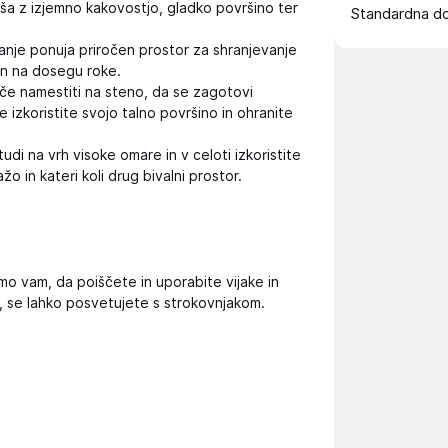
aša z izjemno kakovostjo, gladko površino ter
Standardna d
anje ponuja priročen prostor za shranjevanje
in na dosegu roke.
če namestiti na steno, da se zagotovi
 izkoristite svojo talno površino in ohranite
udi na vrh visoke omare in v celoti izkoristite
o in kateri koli drug bivalni prostor.
emo vam, da poiščete in uporabite vijake in
i, se lahko posvetujete s strokovnjakom.