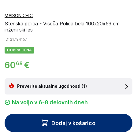
MAISON CHIC
Stenska polica - Viseča Polica bela 100x20x53 cm
inženirski les
ID
: 21794157
DOBRA CENA
60
€
68
Preverite aktualne ugodnosti
(1)
Na voljo v 6-8 delovnih dneh
Dodaj v košarico