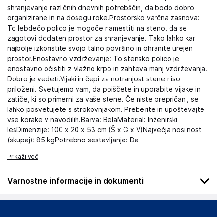
shranjevanje različnih dnevnih potrebščin, da bodo dobro
organizirane in na dosegu roke.Prostorsko varčna zasnova:
To lebdečo polico je mogoče namestiti na steno, da se
zagotovi dodaten prostor za shranjevanje. Tako lahko kar
najbolje izkoristite svojo talno površino in ohranite urejen
prostor.Enostavno vzdrževanje: To stensko polico je
enostavno očistiti z vlažno krpo in zahteva manj vzdrževanja.
Dobro je vedeti:Vijaki in čepi za notranjost stene niso
priloženi. Svetujemo vam, da poiščete in uporabite vijake in
zatiče, ki so primerni za vaše stene. Če niste prepričani, se
lahko posvetujete s strokovnjakom. Preberite in upoštevajte
vse korake v navodilih.Barva: BelaMaterial: Inženirski
lesDimenzije: 100 x 20 x 53 cm (Š x G x V)Največja nosilnost
(skupaj): 85 kgPotrebno sestavljanje: Da
Prikaži več
Varnostne informacije in dokumenti
Podatki o proizvajalcu
Podatki o proizvajalcu vključujejo informacije (naziv, naslov,