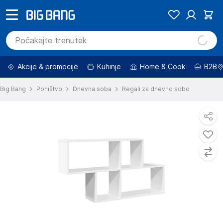
Akcije & promocije
Kuhinje
Home & Cook
B2B
Big Bang
Pohištvo
Dnevna soba
Regali za dnevno sobo