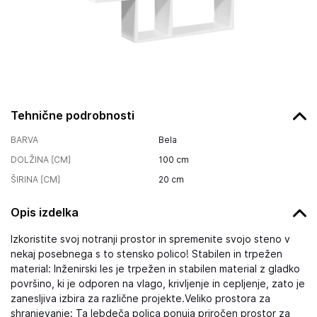
Tehnične podrobnosti
BARVA
Bela
DOLŽINA [CM]
100
cm
ŠIRINA [CM]
20
cm
Opis izdelka
Izkoristite svoj notranji prostor in spremenite svojo steno v
nekaj posebnega s to stensko polico! Stabilen in trpežen
material: Inženirski les je trpežen in stabilen material z gladko
površino, ki je odporen na vlago, krivljenje in cepljenje, zato je
zanesljiva izbira za različne projekte.Veliko prostora za
shranjevanje: Ta lebdeča polica ponuja priročen prostor za