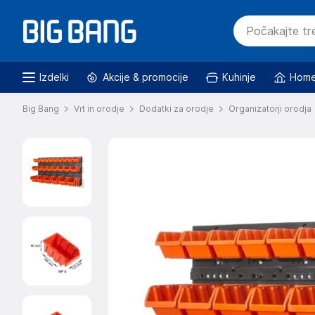
Izdelki
Akcije & promocije
Kuhinje
Home
Big Bang
Vrt in orodje
Dodatki za orodje
Organizatorji orodja