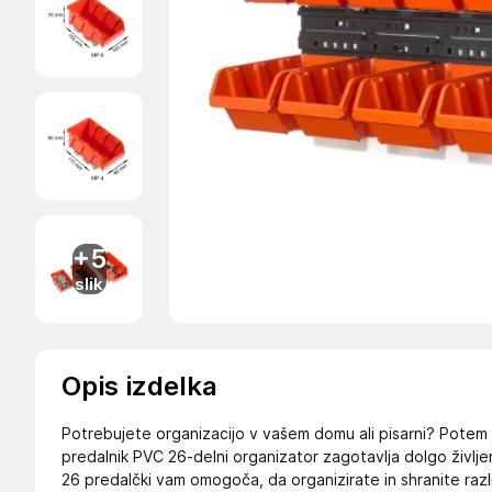
+5
slik
Opis izdelka
Potrebujete organizacijo v vašem domu ali pisarni? Potem j
predalnik PVC 26-delni organizator zagotavlja dolgo življen
26 predalčki vam omogoča, da organizirate in shranite razl