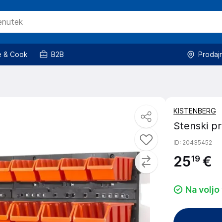
 & Cook
B2B
Prodaj
KISTENBERG
Stenski pr
ID
: 20435452
25
€
19
Na voljo