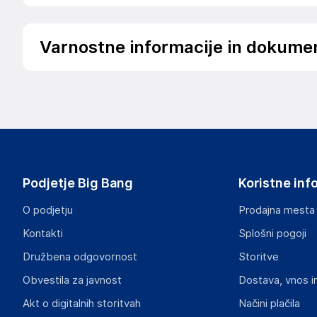
Varnostne informacije in dokume
Podatki o proizvajalcu
Podatki o proizvajalcu vključujejo informacije (naziv, nasl
proizvajalcem izdelka.
Spletna Prodaja, Rok Groznik s.p.
Na žago 32, 8351 Straža
Slovenija
Podjetje Big Bang
Koristne inf
info@haloorodje.si
O podjetju
Prodajna mesta
Odgovorna oseba v EU
Kontakti
Splošni pogoji
Gospodarski subjekt s sedežem v EU, ki zagotavlja skladno
Družbena odgovornost
Storitve
Rok Groznik
Obvestila za javnost
Dostava, vnos i
Na žago 32, 8351 Straža
Slovenija
Akt o digitalnih storitvah
Načini plačila