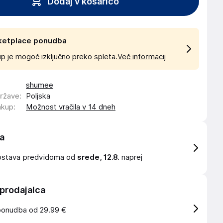
Dodaj v košarico
ketplace ponudba
p je mogoč izključno preko spleta.
Več informacij
shumee
države
:
Poljska
akup
:
Možnost vračila v 14 dneh
a
ostava
predvidoma od
srede, 12.8.
naprej
 prodajalca
ponudba od 29.99 €