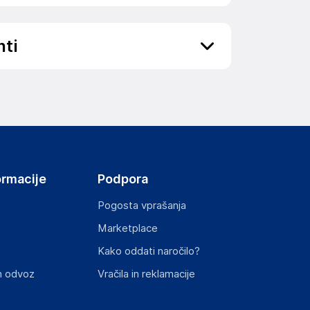
nti
ov, državo in elektronski naslov) povezane s
ormacije
Podpora
Pogosta vprašanja
Marketplace
st izdelka z zahtevanimi predpisi.
Kako oddati naročilo?
n odvoz
Vračila in reklamacije