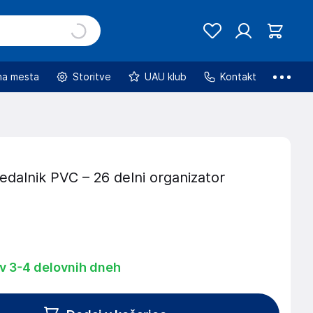
na mesta
Storitve
UAU klub
Kontakt
edalnik PVC – 26 delni organizator
 v 3-4 delovnih dneh