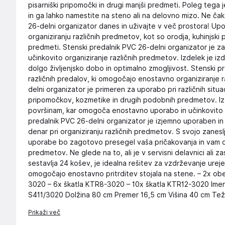
pisarniški pripomočki in drugi manjši predmeti. Poleg tega
in ga lahko namestite na steno ali na delovno mizo. Ne čak
26-delni organizator danes in uživajte v več prostora! Up
organiziranju različnih predmetov, kot so orodja, kuhinjski
predmeti. Stenski predalnik PVC 26-delni organizator je z
učinkovito organiziranje različnih predmetov. Izdelek je iz
dolgo življenjsko dobo in optimalno zmogljivost. Stenski p
različnih predalov, ki omogočajo enostavno organiziranje 
delni organizator je primeren za uporabo pri različnih situac
pripomočkov, kozmetike in drugih podobnih predmetov. Izd
površinam, kar omogoča enostavno uporabo in učinkovito o
predalnik PVC 26-delni organizator je izjemno uporaben in p
denar pri organiziranju različnih predmetov. S svojo zanesl
uporabe bo zagotovo presegel vaša pričakovanja in vam om
predmetov. Ne glede na to, ali je v servisni delavnici ali z
sestavlja 24 košev, je idealna rešitev za vzdrževanje urej
omogočajo enostavno pritrditev stojala na stene. – 2x o
3020 – 6x škatla KTR8-3020 – 10x škatla KTR12-3020 Ime
S411/3020 Dolžina 80 cm Premer 16,5 cm Višina 40 cm Teža
Prikaži več