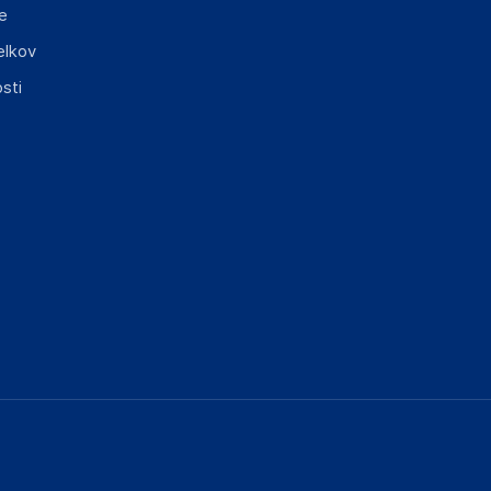
e
elkov
sti