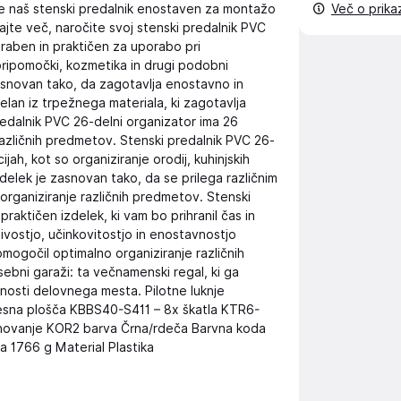
 je naš stenski predalnik enostaven za montažo
Več o prik
ajte več, naročite svoj stenski predalnik PVC
oraben in praktičen za uporabo pri
 pripomočki, kozmetika in drugi podobni
asnovan tako, da zagotavlja enostavno in
delan iz trpežnega materiala, ki zagotavlja
redalnik PVC 26-delni organizator ima 26
različnih predmetov. Stenski predalnik PVC 26-
ijah, kot so organiziranje orodij, kuhinjskih
elek je zasnovan tako, da se prilega različnim
rganiziranje različnih predmetov. Stenski
raktičen izdelek, ki vam bo prihranil čas in
jivostjo, učinkovitostjo in enostavnostjo
ogočil optimalno organiziranje različnih
asebni garaži: ta večnamenski regal, ki ga
enosti delovnega mesta. Pilotne luknje
besna plošča KBBS40-S411 – 8x škatla KTR6-
novanje KOR2 barva Črna/rdeča Barvna koda
 1766 g Material Plastika