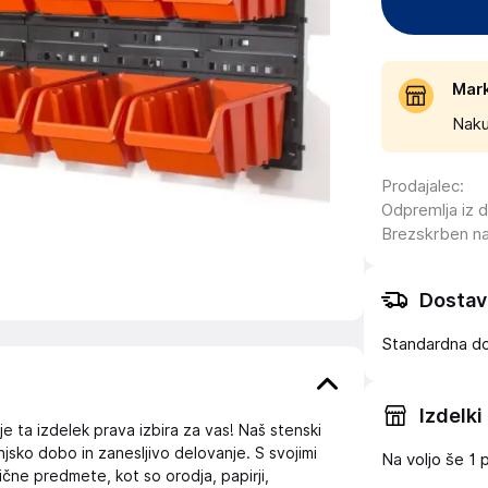
Mar
Naku
Prodajalec
:
Odpremlja iz 
Brezskrben n
Dostav
Standardna d
Izdelki
e ta izdelek prava izbira za vas! Naš stenski
jsko dobo in zanesljivo delovanje. S svojimi
Na voljo še
1 
ične predmete, kot so orodja, papirji,