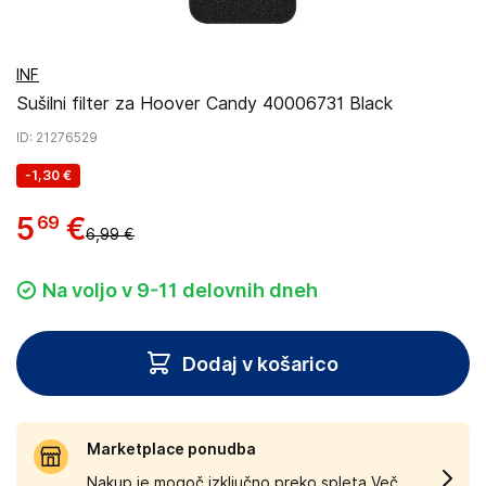
INF
Sušilni filter za Hoover Candy 40006731 Black
ID
: 21276529
-
1,30 €
5
€
69
6,99 €
Na voljo v 9-11 delovnih dneh
Dodaj v košarico
Marketplace ponudba
Nakup je mogoč izključno preko spleta.
Več