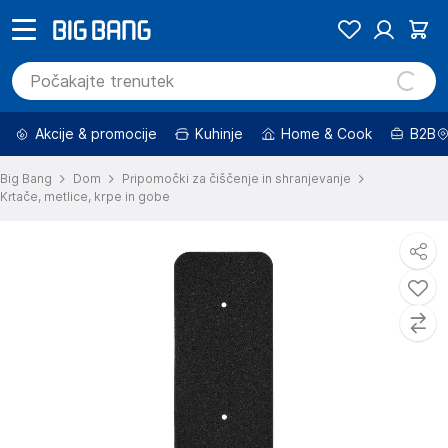
Akcije & promocije
Kuhinje
Home & Cook
B2B
Big Bang
Dom
Pripomočki za čiščenje in shranjevanje
Krtače, metlice, krpe in gobe