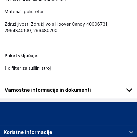
Material: poliuretan
Združljivost: Združljivo s Hoover Candy 40006731,
2964840100, 296480200
Paket vključuje:
1 x filter za sušilni stroj
Varnostne informacije in dokumenti
Da se izognete zadušitvi, hranite to plastično vrečko stran od
dojenčkov in otrok. Te vrečke ne uporabljajte v zibelkah,
posteljah, vozičkih, stajicah. To ni igrača.
Podatki o proizvajalcu
Koristne informacije
Podatki o proizvajalcu vključujejo informacije (naziv, naslov,