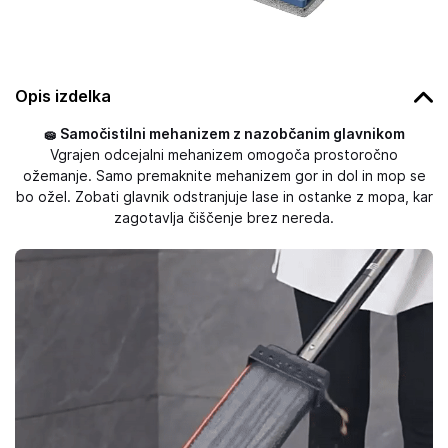
Opis izdelka
🧽 Samočistilni mehanizem z nazobčanim glavnikom
Vgrajen odcejalni mehanizem omogoča prostoročno
ožemanje. Samo premaknite mehanizem gor in dol in mop se
bo ožel. Zobati glavnik odstranjuje lase in ostanke z mopa, kar
zagotavlja čiščenje brez nereda.