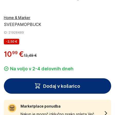
Home & Marker
SVEEPAMOPBUCK
ID
: 21928489
-
2,50 €
10
€
99
13,49 €
Na voljo v 2-4 delovnih dneh
Dodaj v košarico
Marketplace ponudba
Nakup je mogoč izključno preko spleta.
Več