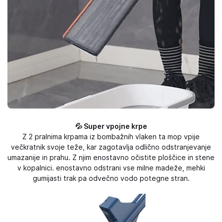
💦 Super vpojne krpe
Z 2 pralnima krpama iz bombažnih vlaken ta mop vpije
večkratnik svoje teže, kar zagotavlja odlično odstranjevanje
umazanije in prahu. Z njim enostavno očistite ploščice in stene
v kopalnici. enostavno odstrani vse milne madeže, mehki
gumijasti trak pa odvečno vodo potegne stran.