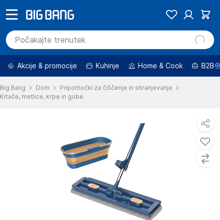
Akcije & promocije
Kuhinje
Home & Cook
B2B
Big Bang
Dom
Pripomočki za čiščenje in shranjevanje
Krtače, metlice, krpe in gobe