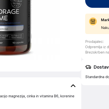
Mar
Naku
Prodajalec
:
Odpremlja iz 
Brezskrben n
Dostav
Standardna d
cijo magnezija, cinka in vitamina B6, korenine