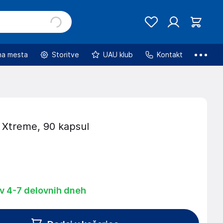
na mesta
Storitve
UAU klub
Kontakt
 Xtreme, 90 kapsul
 v 4-7 delovnih dneh