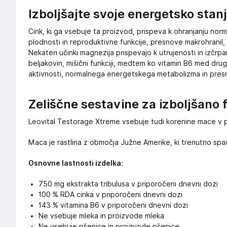
Izboljšajte svoje energetsko stanj
Cink, ki ga vsebuje ta proizvod, prispeva k ohranjanju norm
plodnosti in reproduktivne funkcije, presnove makrohranil,
Nekateri učinki magnezija prispevajo k utrujenosti in izčr
beljakovin, mišični funkciji, medtem ko vitamin B6 med dr
aktivnosti, normalnega energetskega metabolizma in pres
Zeliščne sestavine za izboljšano 
Leovital Testorage Xtreme vsebuje tudi korenine mace v prah
Maca je rastlina z območja Južne Amerike, ki trenutno spa
Osnovne lastnosti izdelka:
750 mg ekstrakta tribulusa v priporočeni dnevni dozi
100 % RDA cinka v priporočeni dnevni dozi
143 % vitamina B6 v priporočeni dnevni dozi
Ne vsebuje mleka in proizvode mleka
Ne vsebuje pšenice in proizvode pšenice