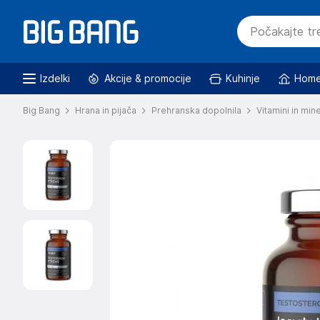
Izdelki
Akcije & promocije
Kuhinje
Home
Big Bang
Hrana in pijača
Prehranska dopolnila
Vitamini in mine