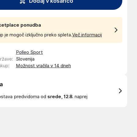
Dodaj v košarico
ketplace ponudba
p je mogoč izključno preko spleta.
Več informacij
Polleo Sport
države
:
Slovenija
akup
:
Možnost vračila v 14 dneh
a
ostava
predvidoma od
srede, 12.8.
naprej