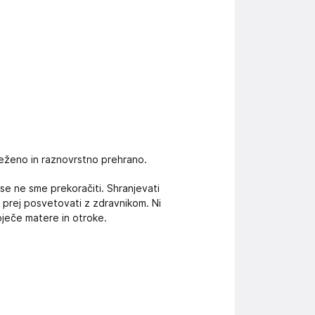
eženo in raznovrstno prehrano.
e ne sme prekoračiti. Shranjevati
 prej posvetovati z zdravnikom. Ni
oječe matere in otroke.