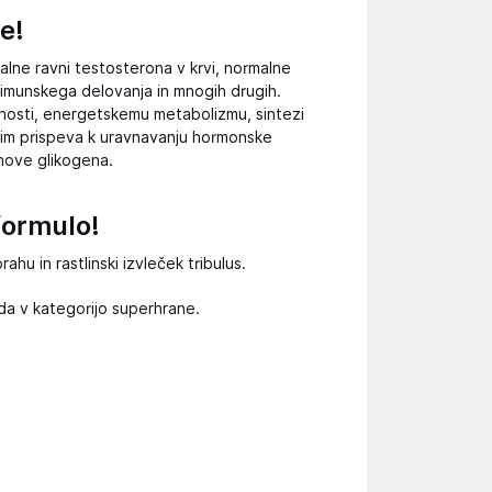
e!
alne ravni testosterona v krvi, normalne
 imunskega delovanja in mnogih drugih.
panosti, energetskemu metabolizmu, sintezi
ugim prispeva k uravnavanju hormonske
nove glikogena.
formulo!
u in rastlinski izvleček tribulus.
da v kategorijo superhrane.