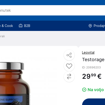
 & Cook
B2B
Prodaj
rali
Leovital
Testorage
ID
: 20696203
29
€
99
Na voljo