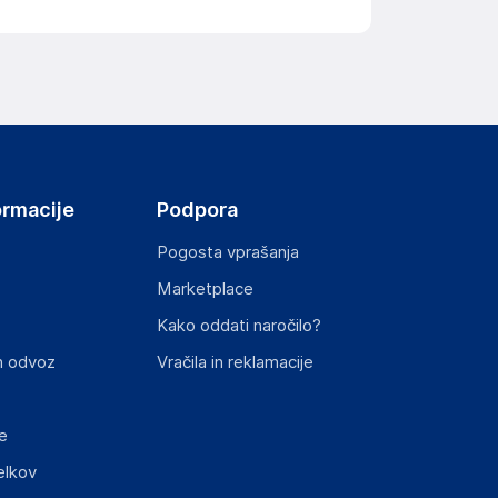
ormacije
Podpora
Pogosta vprašanja
Marketplace
Kako oddati naročilo?
n odvoz
Vračila in reklamacije
e
elkov