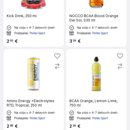
Kick Drink, 250 ml
NOCCO BCAA Blood Orange
Del Sol, 330 ml
Na voljo v 4-7 delovnih dneh
Na voljo v 4-7 delovnih dneh
Prodajalec
Polleo Sport
Prodajalec
Polleo Sport
2
€
3
€
50
39
Amino Energy +Electrolytes
BCAA Orange, Lemon-Lime,
RTD, Tropical, 250 ml
750 ml
Na voljo v 4-7 delovnih dneh
Na voljo v 4-7 delovnih dneh
Prodajalec
Polleo Sport
Prodajalec
Polleo Sport
2
€
2
€
99
29