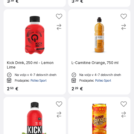
3
€
3
€
39
39
Kick Drink, 250 ml - Lemon
L-Carnitine Orange, 750 ml
Lime
Na voljo v 4-7 delovnih dneh
Na voljo v 4-7 delovnih dneh
Prodajalec
Polleo Sport
Prodajalec
Polleo Sport
2
€
2
€
50
29