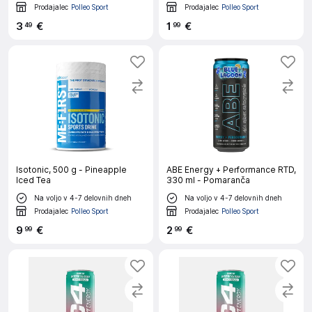
Prodajalec
Polleo Sport
Prodajalec
Polleo Sport
3
€
1
€
49
99
Isotonic, 500 g - Pineapple
ABE Energy + Performance RTD,
Iced Tea
330 ml - Pomaranča
Na voljo v 4-7 delovnih dneh
Na voljo v 4-7 delovnih dneh
Prodajalec
Polleo Sport
Prodajalec
Polleo Sport
9
€
2
€
99
99