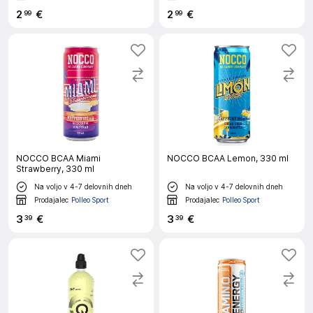
2
€
2
€
99
99
NOCCO BCAA Miami
NOCCO BCAA Lemon, 330 ml
Strawberry, 330 ml
Na voljo v 4-7 delovnih dneh
Na voljo v 4-7 delovnih dneh
Prodajalec
Polleo Sport
Prodajalec
Polleo Sport
3
€
3
€
39
39