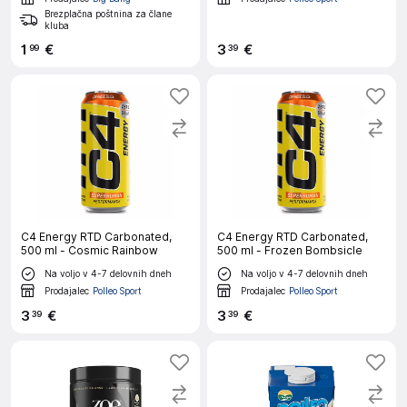
Brezplačna poštnina za člane
kluba
1
€
3
€
99
39
C4 Energy RTD Carbonated,
C4 Energy RTD Carbonated,
500 ml - Cosmic Rainbow
500 ml - Frozen Bombsicle
Na voljo v 4-7 delovnih dneh
Na voljo v 4-7 delovnih dneh
Prodajalec
Polleo Sport
Prodajalec
Polleo Sport
3
€
3
€
39
39