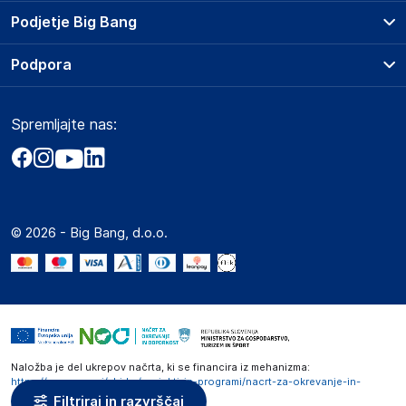
Prodajna mesta
Podjetje Big Bang
Splošni pogoji
O podjetju
Podpora
Storitve
Kontakti
Dostava, vnos in odvoz
Pogosta vprašanja
Družbena odgovornost
Načini plačila
Spremljajte nas:
Marketplace
Obvestila za javnost
Nakup na obroke
Kako oddati naročilo?
Akt o digitalnih storitvah
Zavarovanje izdelkov
Vračila in reklamacije
Prodaja podjetjem
Politika zasebnosti
Big Partner - distribucija
Spletni piškotki
© 2026 - Big Bang, d.o.o.
Marketplace za partnerje
Novosti
Interna varna linija za prijavo kršitev po ZZPRI
Zaposlitev
Naložba je del ukrepov načrta, ki se financira iz mehanizma:
https://www.gov.si/zbirke/projekti-in-programi/nacrt-za-okrevanje-in-
odpornost
Filtriraj in razvrščaj