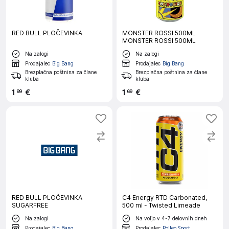
RED BULL PLOČEVINKA
MONSTER ROSSI 500ML
MONSTER ROSSI 500ML
Na zalogi
Na zalogi
Prodajalec
Big Bang
Prodajalec
Big Bang
Brezplačna poštnina za člane
Brezplačna poštnina za člane
kluba
kluba
1
€
1
€
99
69
RED BULL PLOČEVINKA
C4 Energy RTD Carbonated,
SUGARFREE
500 ml - Twisted Limeade
Na zalogi
Na voljo v 4-7 delovnih dneh
Prodajalec
Big Bang
Prodajalec
Polleo Sport