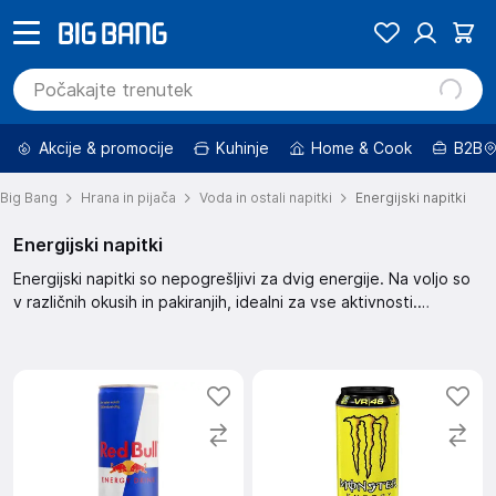
Akcije & promocije
Kuhinje
Home & Cook
B2B
Big Bang
Hrana in pijača
Voda in ostali napitki
Energijski napitki
Energijski napitki
Energijski napitki so nepogrešljivi za dvig energije. Na voljo so
v različnih okusih in pakiranjih, idealni za vse aktivnosti.
Osvežitev, ki jo potrebujete v vsakem trenutku.