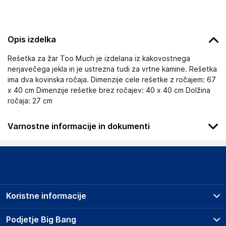
Opis izdelka
Rešetka za žar Too Much je izdelana iz kakovostnega
nerjavečega jekla in je ustrezna tudi za vrtne kamine. Rešetka
ima dva kovinska ročaja. Dimenzije cele rešetke z ročajem: 67
x 40 cm Dimenzije rešetke brez ročajev: 40 x 40 cm Dolžina
ročaja: 27 cm
Varnostne informacije in dokumenti
Podatki o proizvajalcu
Podatki o proizvajalcu vključujejo informacije (naziv, naslov,
državo in elektronski naslov) povezane s proizvajalcem
izdelka.
Koristne informacije
WEIHAI METER SPORT PRODUCTS CO LTD
No.101 Shanghai Road 264200 WEIHAI
Prodajna mesta
Podjetje Big Bang
Kitajska