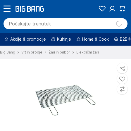
Akcije & promocije
Kuhinje
Home & Cook
B2B
Big Bang
Vrt in orodje
Žari in pribor
Električni žari