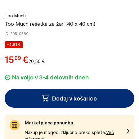
Too Much
Too Much rešetka za žar (40 x 40 cm)
ID
: 20510580
-
4,51 €
15
€
99
20,50 €
Na voljo v 3-4 delovnih dneh
Dodaj v košarico
Marketplace ponudba
Nakup je mogoč izključno preko spleta.
Več