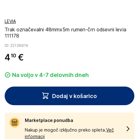
LEVIA
Trak označevalni 48mmx5m rumen-črn odsevni levia
111178
ID
: 22136616
4
€
10
Na voljo v 4-7 delovnih dneh
Dodaj v košarico
Marketplace ponudba
Nakup je mogoč izključno preko spleta.
Več
informacij