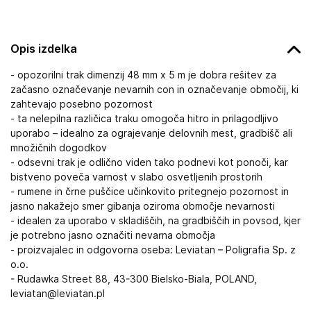
Opis izdelka
- opozorilni trak dimenzij 48 mm x 5 m je dobra rešitev za
začasno označevanje nevarnih con in označevanje območij, ki
zahtevajo posebno pozornost
- ta nelepilna različica traku omogoča hitro in prilagodljivo
uporabo – idealno za ograjevanje delovnih mest, gradbišč ali
množičnih dogodkov
- odsevni trak je odlično viden tako podnevi kot ponoči, kar
bistveno poveča varnost v slabo osvetljenih prostorih
- rumene in črne puščice učinkovito pritegnejo pozornost in
jasno nakažejo smer gibanja oziroma območje nevarnosti
- idealen za uporabo v skladiščih, na gradbiščih in povsod, kjer
je potrebno jasno označiti nevarna območja
- proizvajalec in odgovorna oseba: Leviatan – Poligrafia Sp. z
o.o.
- Rudawka Street 88, 43-300 Bielsko-Biala, POLAND,
leviatan@leviatan.pl