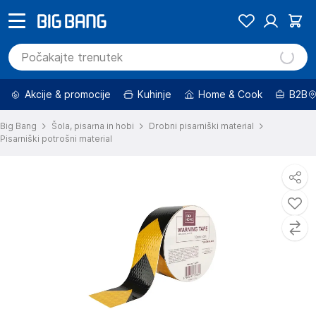
Akcije & promocije
Kuhinje
Home & Cook
B2B
Big Bang
Šola, pisarna in hobi
Drobni pisarniški material
Pisarniški potrošni material