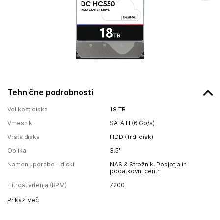
Tehnične podrobnosti
Velikost diska
18 TB
Vmesnik
SATA III (6 Gb/s)
Vrsta diska
HDD (Trdi disk)
Oblika
3.5''
Namen uporabe – diski
NAS & Strežnik, Podjetja in
podatkovni centri
Hitrost vrtenja (RPM)
7200
Prikaži več