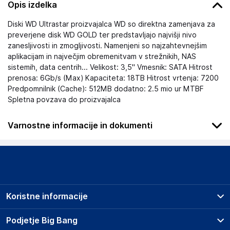
Opis izdelka
Diski WD Ultrastar proizvajalca WD so direktna zamenjava za
preverjene disk WD GOLD ter predstavljajo najvišji nivo
zanesljivosti in zmogljivosti. Namenjeni so najzahtevnejšim
aplikacijam in največjim obremenitvam v strežnikih, NAS
sistemih, data centrih... Velikost: 3,5" Vmesnik: SATA Hitrost
prenosa: 6Gb/s (Max) Kapaciteta: 18TB Hitrost vrtenja: 7200
Predpomnilnik (Cache): 512MB dodatno: 2.5 mio ur MTBF
Spletna povzava do proizvajalca
Varnostne informacije in dokumenti
Podatki o proizvajalcu
Podatki o proizvajalcu vključujejo informacije (naziv, naslov,
državo in elektronski naslov) povezane s proizvajalcem
izdelka.
Koristne informacije
Western Digital Corporation
5601 Great Oaks Parkway, San Jose, CA 95119
Prodajna mesta
Podjetje Big Bang
USA