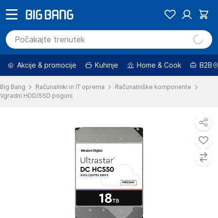
Akcije & promocije
Kuhinje
Home & Cook
B2B
Big Bang
Računalniki in IT oprema
Računalniške komponente
Vgradni HDD/SSD pogoni