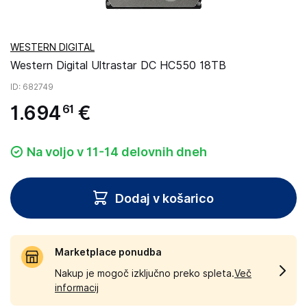
WESTERN DIGITAL
Western Digital Ultrastar DC HC550 18TB
ID
: 682749
1
.
694
€
61
Na voljo v 11-14 delovnih dneh
Dodaj v košarico
Marketplace ponudba
Nakup je mogoč izključno preko spleta.
Več
informacij