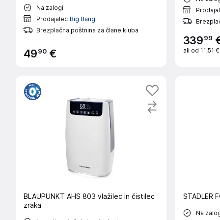
Na zalogi
Prodaja
Prodajalec
Big Bang
Brezplač
Brezplačna poštnina za člane kluba
99
339
ali od
11,51 
90
49
€
BLAUPUNKT AHS 803 vlažilec in čistilec
STADLER FO
zraka
Na zalog