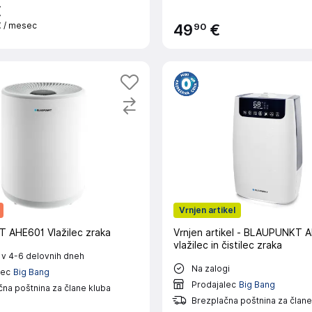
€
€
/ mesec
90
49
€
Vrnjen artikel
AHE601 Vlažilec zraka
Vrnjen artikel - BLAUPUNKT 
vlažilec in čistilec zraka
 v 4-6 delovnih dneh
Na zalogi
lec
Big Bang
Prodajalec
Big Bang
na poštnina za člane kluba
Brezplačna poštnina za člane