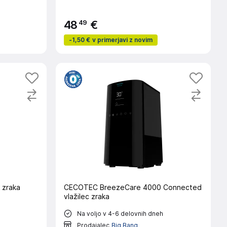
49
48
€
-
1,50 €
v primerjavi z novim
 zraka
CECOTEC BreezeCare 4000 Connected
vlažilec zraka
Na voljo v 4-6 delovnih dneh
Prodajalec
Big Bang