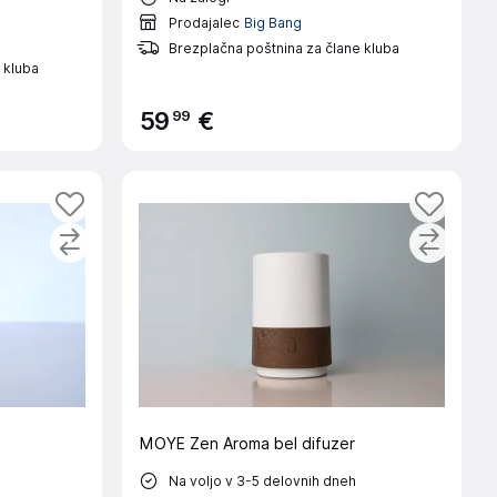
Prodajalec
Big Bang
Brezplačna poštnina za člane kluba
 kluba
99
59
€
MOYE Zen Aroma bel difuzer
Na voljo v 3-5 delovnih dneh