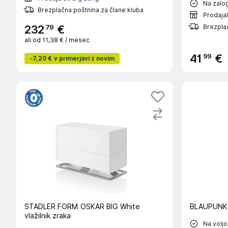
Na zalog
Brezplačna poštnina za člane kluba
Prodaja
79
Brezplač
232
€
ali od
11,38 €
/ mesec
99
41
€
-
7,20 €
v primerjavi z novim
STADLER FORM OSKAR BIG White
BLAUPUNKT 
vlažilnik zraka
Na voljo