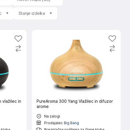
c
Stanje izdelka
vlažilec in
PureAroma 300 Yang Vlažilec in difuzor
arome
Na zalogi
Prodajalec
Big Bang
 kluba
Brezplačna poštnina za člane kluba