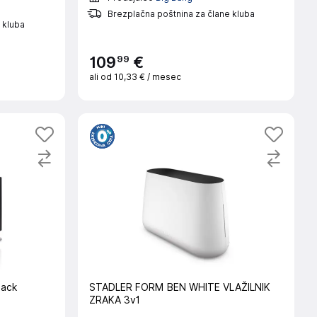
Brezplačna poštnina za člane kluba
 kluba
99
109
€
ali od
10,33 €
/ mesec
lack
STADLER FORM BEN WHITE VLAŽILNIK
ZRAKA 3v1