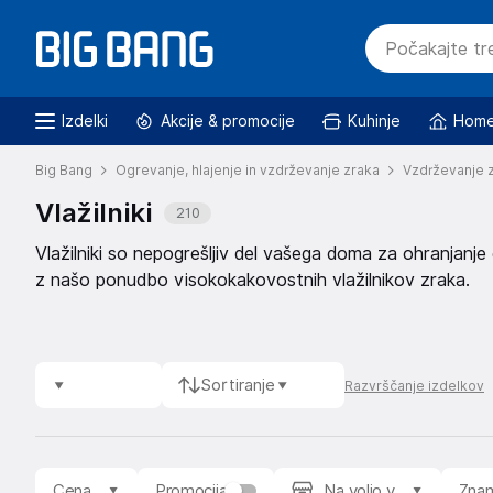
Izdelki
Akcije & promocije
Kuhinje
Home
Big Bang
Ogrevanje, hlajenje in vzdrževanje zraka
Vzdrževanje 
Vlažilniki
210
Vlažilniki so nepogrešljiv del vašega doma za ohranjanje
z našo ponudbo visokokakovostnih vlažilnikov zraka.
Sortiranje
Razvrščanje izdelkov
Cena
Promocija
Na voljo v
Zna