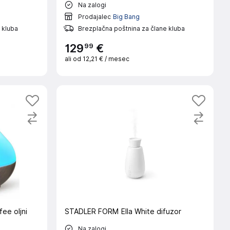
Na zalogi
Prodajalec
Big Bang
 kluba
Brezplačna poštnina za člane kluba
99
129
€
ali od
12,21 €
/ mesec
e oljni
STADLER FORM Ella White difuzor
Na zalogi