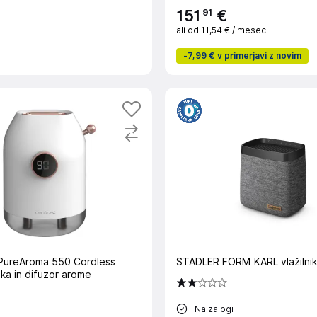
91
151
€
ali od
11,54 €
/ mesec
-
7,99 €
v primerjavi z novim
ureAroma 550 Cordless
STADLER FORM KARL vlažilnik
raka in difuzor arome
Na zalogi