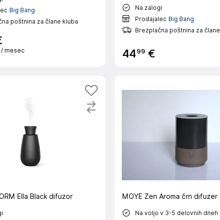
Na zalogi
lec
Big Bang
Prodajalec
Big Bang
na poštnina za člane kluba
Brezplačna poštnina za člane
€
€
/ mesec
99
44
€
RM Ella Black difuzor
MOYE Zen Aroma črn difuzer
i
Na voljo v 3-5 delovnih dneh