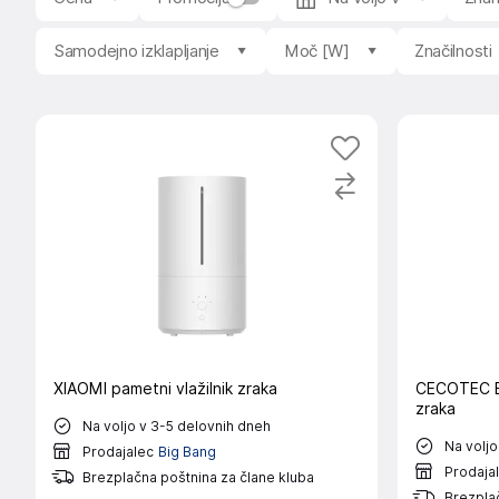
Samodejno izklapljanje
Moč [W]
Značilnosti
XIAOMI pametni vlažilnik zraka
CECOTEC Br
zraka
Na voljo v 3-5 delovnih dneh
Na voljo
Prodajalec
Big Bang
Prodaja
Brezplačna poštnina za člane kluba
Brezplač