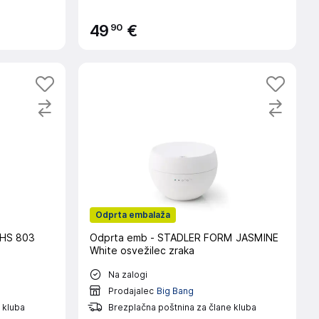
90
49
€
Odprta embalaža
AHS 803
Odprta emb - STADLER FORM JASMINE
White osvežilec zraka
Na zalogi
Prodajalec
Big Bang
 kluba
Brezplačna poštnina za člane kluba