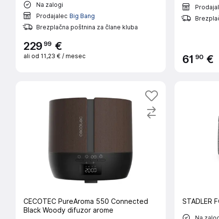
Na zalogi
Prodaja
Prodajalec
Big Bang
Brezplač
Brezplačna poštnina za člane kluba
99
229
€
ali od
11,23 €
/ mesec
90
61
€
CECOTEC PureAroma 550 Connected
STADLER FO
Black Woody difuzor arome
Na zalog