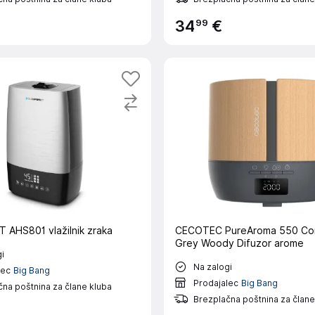
99
34
€
AHS801 vlažilnik zraka
CECOTEC PureAroma 550 Co
Grey Woody Difuzor arome
i
Na zalogi
lec
Big Bang
Prodajalec
Big Bang
na poštnina za člane kluba
Brezplačna poštnina za člane