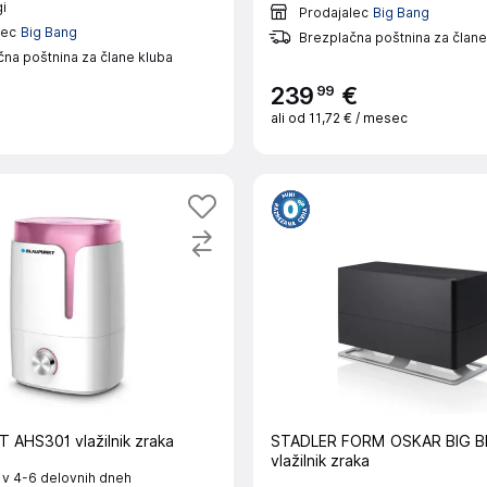
i
Prodajalec
Big Bang
lec
Big Bang
Brezplačna poštnina za člane
na poštnina za člane kluba
99
239
€
ali od
11,72 €
/ mesec
AHS301 vlažilnik zraka
STADLER FORM OSKAR BIG B
vlažilnik zraka
 v 4-6 delovnih dneh