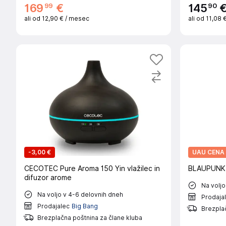
99
90
169
€
145
ali od
12,90 €
/ mesec
ali od
11,08 
-
3,00 €
UAU CENA
CECOTEC Pure Aroma 150 Yin vlažilec in
BLAUPUNKT 
difuzor arome
Na voljo
Na voljo v 4-6 delovnih dneh
Prodaja
Prodajalec
Big Bang
Brezplač
Brezplačna poštnina za člane kluba