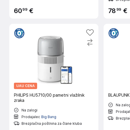
99
99
60
€
78
€
UAU CENA
PHILIPS HU5710/00 pametni vlažilnik
BLAUPUNKT 
zraka
Na zalog
Na zalogi
Prodaja
Prodajalec
Big Bang
Brezplač
Brezplačna poštnina za člane kluba