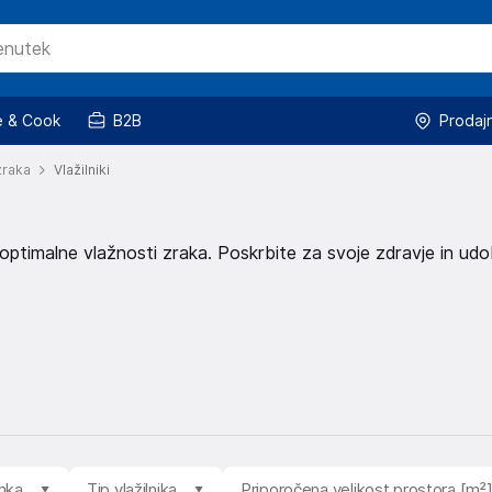
 & Cook
B2B
Prodaj
zraka
Vlažilniki
 optimalne vlažnosti zraka. Poskrbite za svoje zdravje in udo
mka
Tip vlažilnika
Priporočena velikost prostora [m²