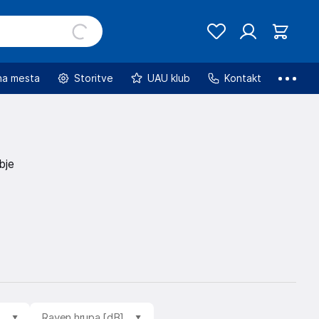
na mesta
Storitve
UAU klub
Kontakt
bje
]
Raven hrupa [dB]