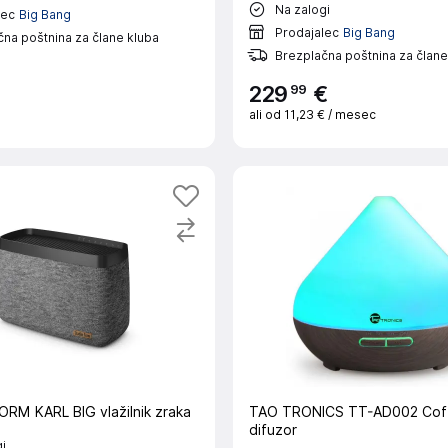
Na zalogi
lec
Big Bang
Prodajalec
Big Bang
na poštnina za člane kluba
Brezplačna poštnina za člane
99
229
€
ali od
11,23 €
/ mesec
RM KARL BIG vlažilnik zraka
TAO TRONICS TT-AD002 Coffe
difuzor
i