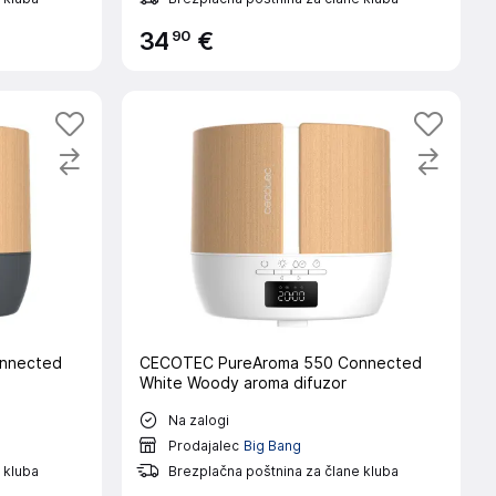
90
34
€
nnected
CECOTEC PureAroma 550 Connected
White Woody aroma difuzor
Na zalogi
Prodajalec
Big Bang
 kluba
Brezplačna poštnina za člane kluba