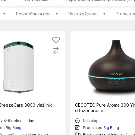
Povprečna ocena
Razpoložljivost
Prodajale
eezeCare 3000 vlažilnik
CECOTEC Pure Aroma 300 Yin 
difuzor arome
 v 4-6 delovnih dneh
Na zalogi
lec
Big Bang
Prodajalec
Big Bang
na poštnina za člane kluba
Brezplačna poštnina za člane