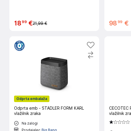
99
99
18
€
98
€
21,99 €
Odprta embalaža
Odprta emb - STADLER FORM KARL
CECOTEC P
vlažilnik zraka
vlažilnik z
Na zalogi
Prodajalec
Big Bang