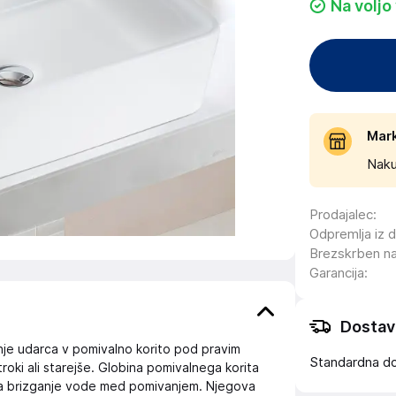
Na voljo
Mar
Naku
Prodajalec
:
Odpremlja iz 
Brezskrben n
Garancija
:
Dostav
nje udarca v pomivalno korito pod pravim
Standardna d
roki ali starejše. Globina pomivalnega korita
njša brizganje vode med pomivanjem. Njegova