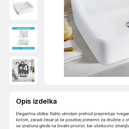
+4
slike
Opis izdelka
Elegantna oblika: Rahlo ukrivljen prehod preprečuje tvega
kotom, zaradi česar je še posebej primerno za družine z ot
se izračuna glede na bivalni prostor, kar učinkovito zma