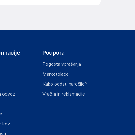
ov, državo in elektronski naslov) povezane s
ormacije
Podpora
Pogosta vprašanja
Marketplace
st izdelka z zahtevanimi predpisi.
Kako oddati naročilo?
n odvoz
Vračila in reklamacije
e
elkov
elka in lahko vključujejo ključne varnostne
sti