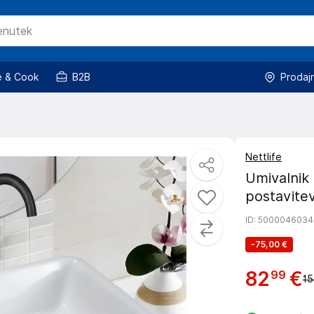
 & Cook
B2B
Prodaj
Nettlife
Umivalnik
postavitev
ID
: 5000046034
-
75,00 €
82
€
99
15