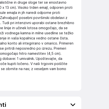
malistične in druge sloge ter se enostavno
30 x 13 cm). Visoko trden emajl, odporen proti
le emajla in jih naredi odporne proti
Zahvaljujoč posebni površinski obdelavi z
 Tudi pri intenzivni uporabi ostane brezhibno
e linije in učinek lotosa omogočajo, da se
deži vodnega kamna in milne usedline se težko
enje in vaša kopalnica vedno ostane čista.
lno korito ali integrirano v omarico. Primeren
k se pritrdi neposredno po izrezu. Premeri
 omogočajo hitro namestitev (4,5 cm).
g dobave: 1 umivalnik. Upoštevajte, da
goče kupiti ločeno. V naši trgovini poiščite
t se obrnite na nas; z veseljem vam bomo
nti