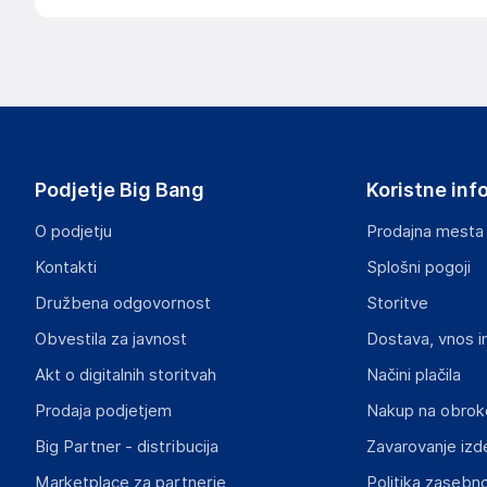
Podatki o proizvajalcu
Podatki o proizvajalcu vključujejo informacije (naziv, nasl
proizvajalcem izdelka.
NettCun GmbH
04129
Germany
Podjetje Big Bang
Koristne inf
NettCun_GmbH@outlook.com
O podjetju
Prodajna mesta
Odgovorna oseba v EU
Kontakti
Splošni pogoji
Gospodarski subjekt s sedežem v EU, ki zagotavlja skladno
Družbena odgovornost
Storitve
Niu Liming
Obvestila za javnost
Dostava, vnos i
04129
Germany
Akt o digitalnih storitvah
Načini plačila
NettCun_GmbH@outlook.com
Prodaja podjetjem
Nakup na obrok
Big Partner - distribucija
Zavarovanje izd
Slike o varnosti izdelka
Slike o varnosti izdelka vsebujejo opozorila na embalaži izd
Marketplace za partnerje
Politika zasebno