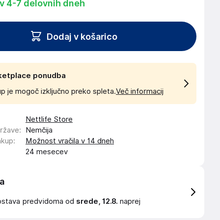
 v 4-7 delovnih dneh
Dodaj v košarico
ketplace ponudba
p je mogoč izključno preko spleta.
Več informacij
Nettlife Store
države
:
Nemčija
akup
:
Možnost vračila v 14 dneh
24 mesecev
a
ostava
predvidoma od
srede, 12.8.
naprej