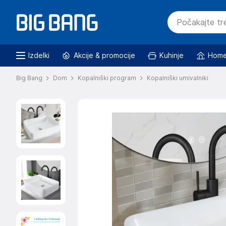
Izdelki
Akcije & promocije
Kuhinje
Home
Big Bang
Dom
Kopalniški program
Kopalniški umivalniki