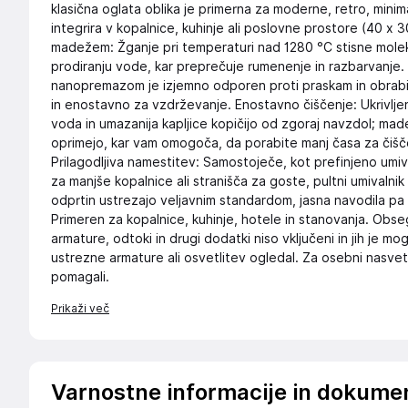
klasična oglata oblika je primerna za moderne, retro, mini
integrira v kopalnice, kuhinje ali poslovne prostore (40 x 
madežem: Žganje pri temperaturi nad 1280 °C stisne moleku
prodiranju vode, kar preprečuje rumenenje in razbarvanje. 
nanopremazom je izjemno odporen proti praskam in obrabi.
in enostavno za vzdrževanje. Enostavno čiščenje: Ukrivljen
voda in umazanija kapljice kopičijo od zgoraj navzdol; ma
oprimejo, kar vam omogoča, da porabite manj časa za čišč
Prilagodljiva namestitev: Samostoječe, kot prefinjeno umiva
za manjše kopalnice ali stranišča za goste, pultni umivalni
odprtin ustrezajo veljavnim standardom, jasna navodila pa
Primeren za kopalnice, kuhinje, hotele in stanovanja. Obse
armature, odtoki in drugi dodatki niso vključeni in jih je mo
ustrezne armature ali osvetlitev ogledal. Za osebni nasve
pomagali.
Prikaži več
Varnostne informacije in dokume