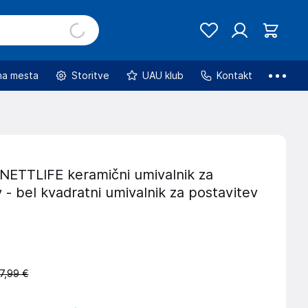
na mesta
Storitve
UAU klub
Kontakt
 NETTLIFE keramični umivalnik za
 - bel kvadratni umivalnik za postavitev
7,99 €