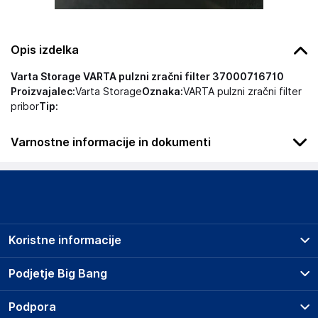
Opis izdelka
Varta Storage VARTA pulzni zračni filter 37000716710
Proizvajalec:
Varta Storage
Oznaka:
VARTA pulzni zračni filter
pribor
Tip:
Varnostne informacije in dokumenti
Podatki o proizvajalcu
Podatki o proizvajalcu vključujejo informacije (naziv, naslov,
državo in elektronski naslov) povezane s proizvajalcem
izdelka.
Koristne informacije
VARTA Consumer Batteries GmbH & Co. KGaA
73479
Prodajna mesta
Podjetje Big Bang
DE
Splošni pogoji
kontakt@manada.pl
O podjetju
Podpora
Storitve