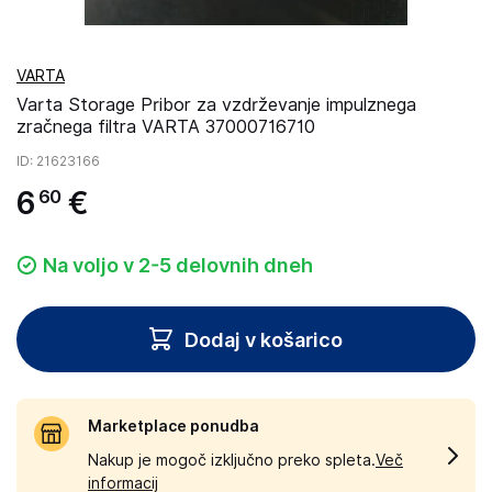
VARTA
Varta Storage Pribor za vzdrževanje impulznega
zračnega filtra VARTA 37000716710
ID
: 21623166
6
€
60
Na voljo v 2-5 delovnih dneh
Dodaj v košarico
Marketplace ponudba
Nakup je mogoč izključno preko spleta.
Več
informacij