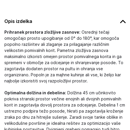
Opis izdelka
Prihranek prostora zložljive zasnove:
Osrednji tečaji
omogočajo prosto upogibanje od 0° do 180°, kar omogoča
popolno razširitev ali zlaganje za prilagajanje različnim
velikostim pomivalnih korit. Pametna zložljiva zasnova
maksimalno izkoristi omejen prostor pomivalnega korita in ga
spremeni v območje za odcejanje in shranjevanje posode. To
zagotavlja dodaten prostor na pultu in ohranja vse
organizirano. Popoln je za majhne kuhinje ali vse, ki želijo kar
najbolje izkoristiti svoj razpoložljivi prostor.
Optimalna dolžina in debelina:
Dolžina 45 cm učinkovito
pokriva stranski prostor večine enojnih ali dvojnih pomivalnih
korit in zagotavlja dovolj prostora za odcejanje. Debelina 1 cm
ustrezno podpira težo posode, hkrati pa zagotavlja kroženje
zraka po dnu za hitrejše sušenje. Zaradi svoje tanke oblike in
velikodušne površine je idealna rešitev za optimizacijo vaše
kuhinjske postavitve. Dvignjeni grebeni pomagajo tudi hitro