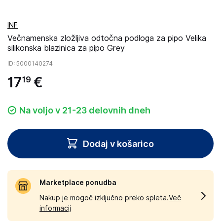
INF
Večnamenska zložljiva odtočna podloga za pipo Velika
silikonska blazinica za pipo Grey
ID
: 5000140274
17
€
19
Na voljo v 21-23 delovnih dneh
Dodaj v košarico
Marketplace ponudba
Nakup je mogoč izključno preko spleta.
Več
informacij