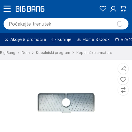
Akcije & promocije
Kuhinje
Home & Cook
B2B
Big Bang
Dom
Kopalniški program
Kopalniške armature