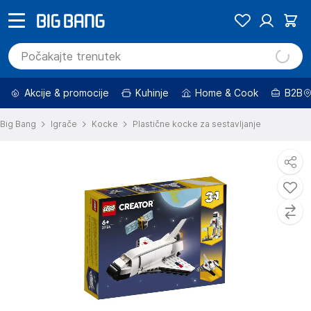
Akcije & promocije
Kuhinje
Home & Cook
B2B
Big Bang
Igrače
Kocke
Plastične kocke za sestavljanje