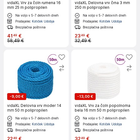
vidaXL Vrv za čoln rumena 16
vidaXL Delovna vrv črna 3 mm
mm 25 m polipropilen
250 m polipropilen
Na voljo v 5-7 delovnih dneh
Na voljo v 5-7 delovnih dneh
Prodajalec
Kotiček Udobja
Prodajalec
Kotiček Udobja
Brezplačna poštnina
Brezplačna poštnina
41
€
23
€
49
49
58,49 €
32,49 €
-
9,00 €
-
13,00 €
vidaXL Delovna vrv moder 14
vidaXL Vrv za čoln popolnoma
mm 50 m polipropilen
bela 16 mm 50 m polipropilen
Na voljo v 5-7 delovnih dneh
Na voljo v 5-7 delovnih dneh
Prodajalec
Kotiček Udobja
Prodajalec
Kotiček Udobja
Brezplačna poštnina
Brezplačna poštnina
22
€
32
€
49
49