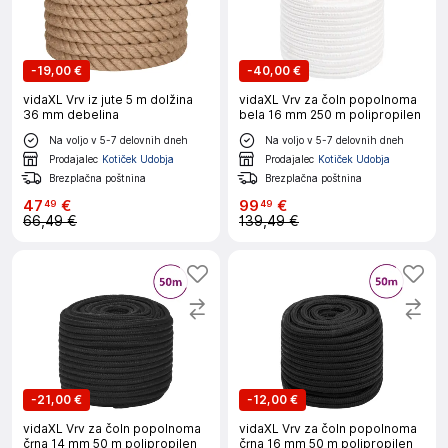
-
19,00 €
-
40,00 €
vidaXL Vrv iz jute 5 m dolžina
vidaXL Vrv za čoln popolnoma
36 mm debelina
bela 16 mm 250 m polipropilen
Na voljo v 5-7 delovnih dneh
Na voljo v 5-7 delovnih dneh
Prodajalec
Kotiček Udobja
Prodajalec
Kotiček Udobja
Brezplačna poštnina
Brezplačna poštnina
47
€
99
€
49
49
66,49 €
139,49 €
-
21,00 €
-
12,00 €
vidaXL Vrv za čoln popolnoma
vidaXL Vrv za čoln popolnoma
črna 14 mm 50 m polipropilen
črna 16 mm 50 m polipropilen