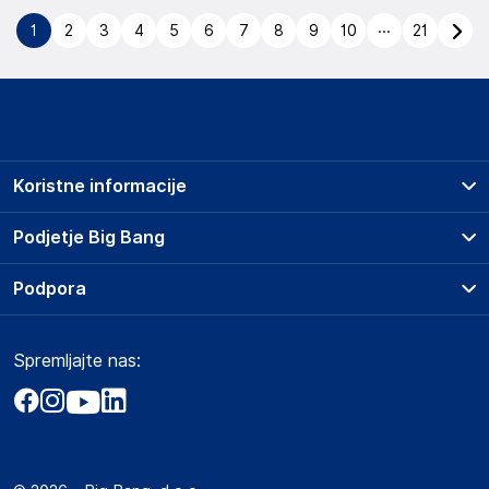
...
1
2
3
4
5
6
7
8
9
10
21
Koristne informacije
Prodajna mesta
Podjetje Big Bang
Splošni pogoji
O podjetju
Podpora
Storitve
Kontakti
Dostava, vnos in odvoz
Pogosta vprašanja
Družbena odgovornost
Načini plačila
Spremljajte nas:
Marketplace
Obvestila za javnost
Nakup na obroke
Kako oddati naročilo?
Akt o digitalnih storitvah
Zavarovanje izdelkov
Vračila in reklamacije
Prodaja podjetjem
Politika zasebnosti
Big Partner - distribucija
Spletni piškotki