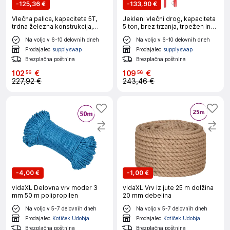
-
125,36 €
-
133,90 €
Vlečna palica, kapaciteta 5T,
Jekleni vlečni drog, kapaciteta
trdna železna konstrukcija,
5 ton, brez trzanja, trpežen in
rdeča
enostaven za sestavljanje,
Na voljo v 6-10 delovnih dneh
Na voljo v 6-10 delovnih dneh
oranžen
Prodajalec
supplyswap
Prodajalec
supplyswap
Brezplačna poštnina
Brezplačna poštnina
102
€
109
€
56
56
227,92 €
243,46 €
-
4,00 €
-
1,00 €
vidaXL Delovna vrv moder 3
vidaXL Vrv iz jute 25 m dolžina
mm 50 m polipropilen
20 mm debelina
Na voljo v 5-7 delovnih dneh
Na voljo v 5-7 delovnih dneh
Prodajalec
Kotiček Udobja
Prodajalec
Kotiček Udobja
Brezplačna poštnina
Brezplačna poštnina