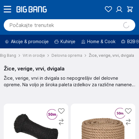
Akcije & promocije
Kuhinje
Home & Cook
B2B
Big Bang
Vrt in orodje
Delovna oprema
Žice, verige, vrvi, dvigala
Žice, verige, vrvi, dvigala
Žice, verige, vrvi in dvigala so nepogrešljiv del delovne
opreme. Na voljo je široka paleta izdelkov za različne namene.
Izberite kakovostne žice, verige, vrvi in dvigala za varno in
učinkovito delo na gradbišču ali pri drugih opravilih.