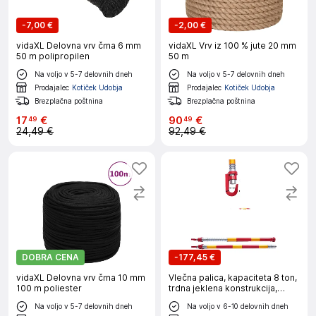
-
7,00 €
-
2,00 €
vidaXL Delovna vrv črna 6 mm
vidaXL Vrv iz 100 % jute 20 mm
50 m polipropilen
50 m
Na voljo v 5-7 delovnih dneh
Na voljo v 5-7 delovnih dneh
Prodajalec
Kotiček Udobja
Prodajalec
Kotiček Udobja
Brezplačna poštnina
Brezplačna poštnina
17
€
90
€
49
49
24,49 €
92,49 €
DOBRA CENA
-
177,45 €
vidaXL Delovna vrv črna 10 mm
Vlečna palica, kapaciteta 8 ton,
100 m poliester
trdna jeklena konstrukcija,
rdeča
Na voljo v 5-7 delovnih dneh
Na voljo v 6-10 delovnih dneh