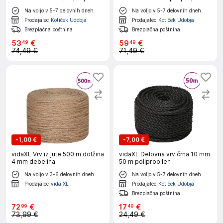
Na voljo v 5-7 delovnih dneh
Na voljo v 5-7 delovnih dneh
Prodajalec
Kotiček Udobja
Prodajalec
Kotiček Udobja
Brezplačna poštnina
Brezplačna poštnina
53
€
59
€
49
49
74,49 €
71,49 €
-
1,00 €
-
7,00 €
vidaXL Vrv iz jute 500 m dolžina
vidaXL Delovna vrv črna 10 mm
4 mm debelina
50 m polipropilen
Na voljo v 3-6 delovnih dneh
Na voljo v 5-7 delovnih dneh
Prodajalec
vida XL
Prodajalec
Kotiček Udobja
Brezplačna poštnina
72
€
17
€
99
49
73,99 €
24,49 €