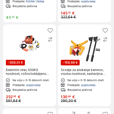
Prodajalec
Kotiček Udobja
Prodajalec
supplyswap
Brezplačna poštnina
Brezplačna poštnina
145
€
19
322,64 €
45
€
49
-
309,01 €
-
159,66 €
Električni vitel, 500KG
Orodje za stiskanje kamnov,
nosilnost, ročno/oddaljeno
visoka nosilnost, nastavljiva
upravljanje, 220V, 500 Kg
širina stiskanja, gumijasti ročaj
Na voljo v 6-10 delovnih dneh
Na voljo v 6-10 delovnih dneh
Prodajalec
supplyswap
Prodajalec
supplyswap
Brezplačna poštnina
Brezplačna poštnina
252
€
130
€
83
64
561,84 €
290,30 €