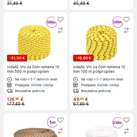
31,49 €
45,49 €
-
51,00 €
-
19,00 €
vidaXL Vrv za čoln rumena 10
vidaXL Vrv za čoln rumena 12
mm 500 m polipropilen
mm 100 m polipropilen
Na voljo v 5-7 delovnih dneh
Na voljo v 5-7 delovnih dneh
Prodajalec
Kotiček Udobja
Prodajalec
Kotiček Udobja
Brezplačna poštnina
Brezplačna poštnina
126
€
48
€
49
49
177,49 €
67,49 €