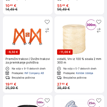
10
€
55
€
49
49
14,49 €
56,49 €
-
6,50 €
-
11,00 €
Premični trakovi / Dvižni trakovi
vidaXL Vrv iz 100 % sisala 2 mm
za premikanje pohištva
300 m
Na voljo v 9-11 delovnih dneh
Na voljo v 5-7 delovnih dneh
Prodajalec
INF Company AB
Prodajalec
Kotiček Udobja
Brezplačna poštnina
Brezplačna poštnina
19
€
27
€
49
49
25,99 €
38,49 €