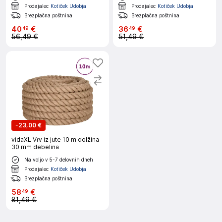
Prodajalec
Kotiček Udobja
Prodajalec
Kotiček Udobja
Brezplačna poštnina
Brezplačna poštnina
40
€
36
€
49
49
56,49 €
51,49 €
-
23,00 €
vidaXL Vrv iz jute 10 m dolžina
30 mm debelina
Na voljo v 5-7 delovnih dneh
Prodajalec
Kotiček Udobja
Brezplačna poštnina
58
€
49
81,49 €