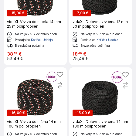
-
15,00 €
-
7,00 €
vidaXL Vrv za čoln bela 14 mm
vidaXL Delovna vrv črna 12 mm
25 m polipropilen
50 m polipropilen
Na voljo v 5-7 delovnih dneh
Na voljo v 5-7 delovnih dneh
Prodajalec
Kotiček Udobja
Prodajalec
Kotiček Udobja
Brezplačna poštnina
Brezplačna poštnina
38
€
18
€
49
49
53,49 €
25,49 €
-
16,00 €
-
15,00 €
vidaXL Vrv za čoln črna 14 mm
vidaXL Delovna vrv črna 14 mm
100 m polipropilen
100 m polipropilen
Na voljo v 5-7 delovnih dneh
Na voljo v 5-7 delovnih dneh