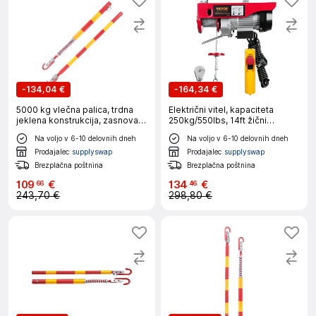
-
134,04 €
-
164,34 €
5000 kg vlečna palica, trdna
Električni vitel, kapaciteta
jeklena konstrukcija, zasnova
250kg/550lbs, 14ft žični
za absorpcijo udarcev, rumena
daljinski upravljalnik
Na voljo v 6-10 delovnih dneh
Na voljo v 6-10 delovnih dneh
Prodajalec
supplyswap
Prodajalec
supplyswap
Brezplačna poštnina
Brezplačna poštnina
109
€
134
€
66
46
243,70 €
298,80 €