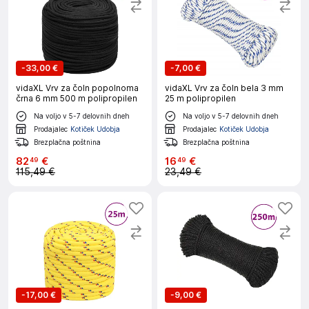
-
33,00 €
-
7,00 €
vidaXL Vrv za čoln popolnoma
vidaXL Vrv za čoln bela 3 mm
črna 6 mm 500 m polipropilen
25 m polipropilen
Na voljo v 5-7 delovnih dneh
Na voljo v 5-7 delovnih dneh
Prodajalec
Kotiček Udobja
Prodajalec
Kotiček Udobja
Brezplačna poštnina
Brezplačna poštnina
82
€
16
€
49
49
115,49 €
23,49 €
-
17,00 €
-
9,00 €