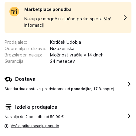
Marketplace ponudba
Nakup je mogoč izključno preko spleta.
Več
informacij
Prodajalec
:
Kotiček Udobja
Odpremlja iz države
:
Nizozemska
Brezskrben nakup
:
Možnost vračila v 14 dneh
Garancija
:
24 mesecev
Dostava
Standardna dostava
predvidoma od
ponedeljka, 17.8.
naprej
Izdelki prodajalca
Na voljo še
2 ponudbi od 59.99 €
Več o prikazovanju ponudb