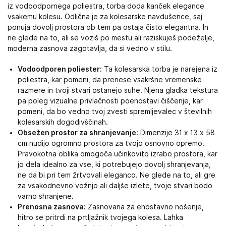
iz vodoodpornega poliestra, torba doda kanček elegance
vsakemu kolesu. Odlična je za kolesarske navdušence, saj
ponuja dovolj prostora ob tem pa ostaja čisto elegantna. In
ne glede na to, ali se voziš po mestu ali raziskuješ podeželje,
moderna zasnova zagotavlja, da si vedno v stilu.
Vodoodporen poliester:
Ta kolesarska torba je narejena iz
poliestra, kar pomeni, da prenese vsakršne vremenske
razmere in tvoji stvari ostanejo suhe. Njena gladka tekstura
pa poleg vizualne privlačnosti poenostavi čiščenje, kar
pomeni, da bo vedno tvoj zvesti spremljevalec v številnih
kolesarskih dogodivščinah.
Obsežen prostor za shranjevanje:
Dimenzije 31 x 13 x 58
cm nudijo ogromno prostora za tvojo osnovno opremo.
Pravokotna oblika omogoča učinkovito izrabo prostora, kar
jo dela idealno za vse, ki potrebujejo dovolj shranjevanja,
ne da bi pri tem žrtvovali eleganco. Ne glede na to, ali gre
za vsakodnevno vožnjo ali daljše izlete, tvoje stvari bodo
varno shranjene.
Prenosna zasnova:
Zasnovana za enostavno nošenje,
hitro se pritrdi na prtljažnik tvojega kolesa. Lahka