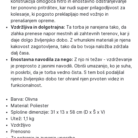
konstrukcija omogoča hitro in enostavno odstranjevanje
ter ponovno pritrditev, kar nudi super prilagodljivost za
kolesarje, ki pogosto preklapljajo med vožnjo in
prenašanjem opreme.
Vzdržljiva in dolgotrajna:
Ta torba je narejena tako, da
zlahka prenese napor mestnih ali zahtevnih terenov, kar ji
daje dolgo življenjsko dobo. Z vrhunskimi materiali je njena
kakovost zagotovljena, tako da bo tvoja naložba zdržala
dalj časa.
Enostavna navodila za nego:
Z njo ni težav - vzdrževanje
je preprosto z jasnimi navodili. Obriši umazanijo, ko je suha,
in poskrbi, da je torba vedno čista. S tem boš podaljšal
njeno življenjsko dobo ter ohranil njen prvoten videz in
funkcionalnost.
Barva: Olivna
Material: Poliester
Splošne dimenzije: 31 x 13 x 58 cm (D x Š x V)
Utež: 1,1 kg
Vzdržljivo
Prenosno