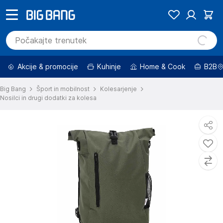
Akcije & promocije
Kuhinje
Home & Cook
B2B
Big Bang
Šport in mobilnost
Kolesarjenje
Nosilci in drugi dodatki za kolesa