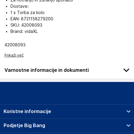
Za notranjo in zunanjo uporabo
Dostave:
1 x Torba za kolo
EAN: 8721158279200
SKU: 42008093
Brand: vidaXL
42008093
Prikaži več
Varnostne informacije in dokumenti
Haba Trading B.V.
Podatki o proizvajalcu
Podatki o proizvajalcu vključujejo informacije (naziv, naslov,
državo in elektronski naslov) povezane s proizvajalcem
Koristne informacije
izdelka.
Prodajna mesta
Podjetje Big Bang
vidaXL
Splošni pogoji