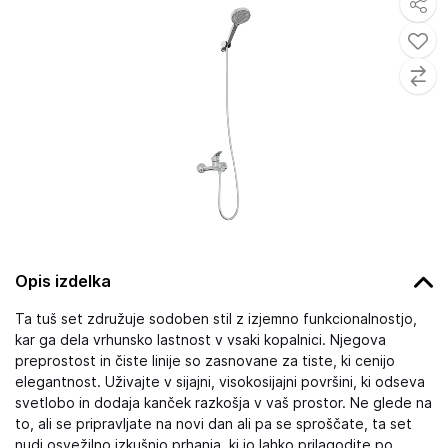
Opis izdelka
Ta tuš set združuje sodoben stil z izjemno funkcionalnostjo,
kar ga dela vrhunsko lastnost v vsaki kopalnici. Njegova
preprostost in čiste linije so zasnovane za tiste, ki cenijo
elegantnost. Uživajte v sijajni, visokosijajni površini, ki odseva
svetlobo in dodaja kanček razkošja v vaš prostor. Ne glede na
to, ali se pripravljate na novi dan ali pa se sproščate, ta set
nudi osvežilno izkušnjo prhanja, ki jo lahko prilagodite po