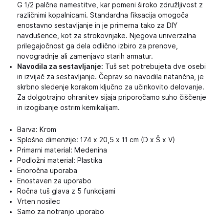
G 1/2 palčne namestitve, kar pomeni široko združljivost z
različnimi kopalnicami. Standardna fiksacija omogoča
enostavno sestavljanje in je primerna tako za DIY
navdušence, kot za strokovnjake. Njegova univerzalna
prilegajočnost ga dela odlično izbiro za prenove,
novogradnje ali zamenjavo starih armatur.
Navodila za sestavljanje:
Tuš set potrebujeta dve osebi
in izvijač za sestavljanje. Čeprav so navodila natančna, je
skrbno sledenje korakom ključno za učinkovito delovanje.
Za dolgotrajno ohranitev sijaja priporočamo suho čiščenje
in izogibanje ostrim kemikalijam.
Barva: Krom
Splošne dimenzije: 174 x 20,5 x 11 cm (D x Š x V)
Primarni material: Medenina
Podložni material: Plastika
Enoročna uporaba
Enostaven za uporabo
Ročna tuš glava z 5 funkcijami
Vrten nosilec
Samo za notranjo uporabo