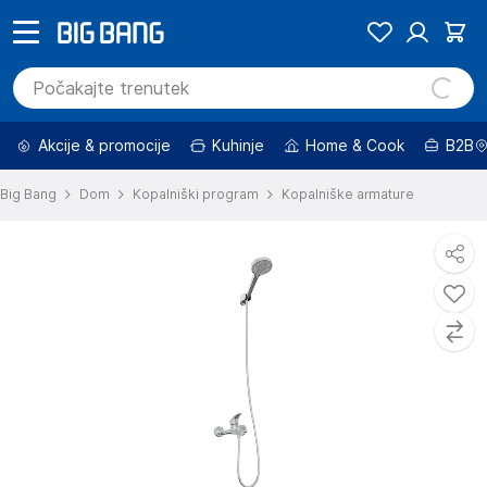
Akcije & promocije
Kuhinje
Home & Cook
B2B
Big Bang
Dom
Kopalniški program
Kopalniške armature