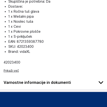
Skupščina je potrebna: Da
Dostave:
1 x Ročna tuš glava
1 x Mešalni pipa
1 x Nosilec tuša
1 x Cevi
1 x Pokrovne plošče
1 x S-priključek
EAN: 8721359387780
SKU: 42023400
Brand: vidaXL
42023400
Prikaži več
Varnostne informacije in dokumenti
Podatki o proizvajalcu
Podatki o proizvajalcu vključujejo informacije (naziv, naslov,
državo in elektronski naslov) povezane s proizvajalcem