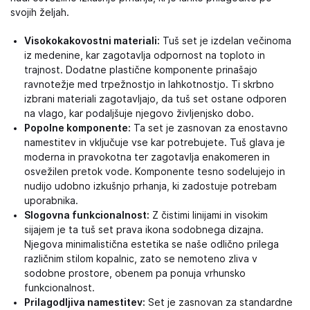
svojih željah.
Visokokakovostni materiali:
Tuš set je izdelan večinoma
iz medenine, kar zagotavlja odpornost na toploto in
trajnost. Dodatne plastične komponente prinašajo
ravnotežje med trpežnostjo in lahkotnostjo. Ti skrbno
izbrani materiali zagotavljajo, da tuš set ostane odporen
na vlago, kar podaljšuje njegovo življenjsko dobo.
Popolne komponente:
Ta set je zasnovan za enostavno
namestitev in vključuje vse kar potrebujete. Tuš glava je
moderna in pravokotna ter zagotavlja enakomeren in
osvežilen pretok vode. Komponente tesno sodelujejo in
nudijo udobno izkušnjo prhanja, ki zadostuje potrebam
uporabnika.
Slogovna funkcionalnost:
Z čistimi linijami in visokim
sijajem je ta tuš set prava ikona sodobnega dizajna.
Njegova minimalistična estetika se naše odlično prilega
različnim stilom kopalnic, zato se nemoteno zliva v
sodobne prostore, obenem pa ponuja vrhunsko
funkcionalnost.
Prilagodljiva namestitev:
Set je zasnovan za standardne