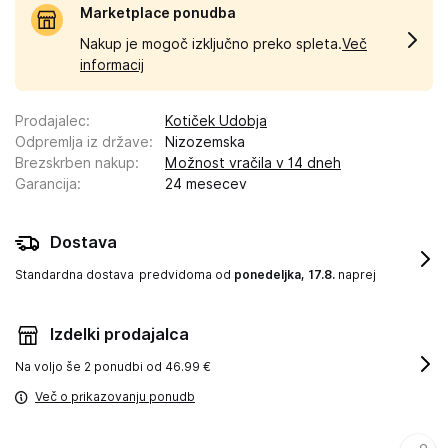
Marketplace ponudba
Nakup je mogoč izključno preko spleta.
Več
informacij
Prodajalec
:
Kotiček Udobja
Odpremlja iz države
:
Nizozemska
Brezskrben nakup
:
Možnost vračila v 14 dneh
Garancija
:
24 mesecev
Dostava
Standardna dostava
predvidoma od
ponedeljka, 17.8.
naprej
Izdelki prodajalca
Na voljo še
2 ponudbi od 46.99 €
Več o prikazovanju ponudb