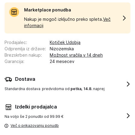
Marketplace ponudba
Nakup je mogoč izključno preko spleta.
Več
informacij
Prodajalec
:
Kotiček Udobja
Odpremlja iz države
:
Nizozemska
Brezskrben nakup
:
Možnost vračila v 14 dneh
Garancija
:
24 mesecev
Dostava
Standardna dostava
predvidoma od
petka, 14.8.
naprej
Izdelki prodajalca
Na voljo še
2 ponudbi od 99.99 €
Več o prikazovanju ponudb