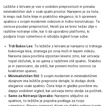
Ležišče z letvami je vse o sodobni preprostosti in prinaša
minimalističen duh v vsak spalni prostor. Narejeno je za tiste,
ki imajo radi čiste linije in praktično eleganco, ki ti spremeni
spalnico s svojim modernim videzom in trdno konstrukcijo. Ta
osnova poudari preprostost, hkrati pa se brez težav zlije v
različne notranje stile, kar ti da uporabno platformo, ki
podpira tvojo vzmetnico in izboljša izgled tvoje sobe.
Trdi Bukov Les:
To ležišče z letvami je narejeno iz trdnega
bukovega lesa, znanega po svoji moči in lepem videzu.
Naravna rjava površina izpostavi leseno zrno, kar ustvarja
topel občutek, ki se ujema z različnimi stili spalnic. Stabilno
je in zasnovano, da zdrži, kar pomeni močno osnovo za
kvaliteten spanec.
Minimalističen Stil:
S svojim modernim in minimalističnim
dizajnom ima ležišče preproste detajle, ki dodajo dotik
elegance vsaki spalnici. Čiste linije in gladke površine mu
dajejo sodoben izgled, kar ustvarja mirno okolje za počitek.
Samo za Notranjo Uporabo:
Narejeno izključno za
spalnice, to ležišče je popolna podlaga za tvojo
vzmetnico. Njegov preprost dizajn se zlahka prilega tvojim