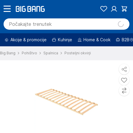
Akcije & promocije
Kuhinje
Home & Cook
B2B
Big Bang
Pohištvo
Spalnica
Posteljni okvirji