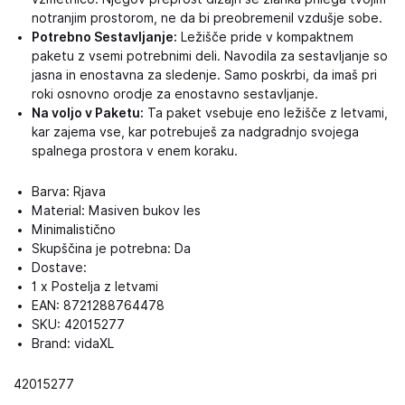
notranjim prostorom, ne da bi preobremenil vzdušje sobe.
Potrebno Sestavljanje:
Ležišče pride v kompaktnem
paketu z vsemi potrebnimi deli. Navodila za sestavljanje so
jasna in enostavna za sledenje. Samo poskrbi, da imaš pri
roki osnovno orodje za enostavno sestavljanje.
Na voljo v Paketu:
Ta paket vsebuje eno ležišče z letvami,
kar zajema vse, kar potrebuješ za nadgradnjo svojega
spalnega prostora v enem koraku.
Barva: Rjava
Material: Masiven bukov les
Minimalistično
Skupščina je potrebna: Da
Dostave:
1 x Postelja z letvami
EAN: 8721288764478
SKU: 42015277
Brand: vidaXL
42015277