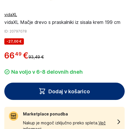
vidaXL
vidaXL Mačje drevo s praskalniki iz sisala krem 199 cm
ID
: 20797078
-
27,00 €
66
€
49
93,49 €
Na voljo v 6-8 delovnih dneh
Dodaj v košarico
Marketplace ponudba
Nakup je mogoč izključno preko spleta.
Več