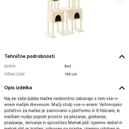
Tehnične podrobnosti
BARVA
Bež
VIŠINA [CM]
199
cm
Opis izdelka
Naj se vaše ljubke mačke neskončno zabavajo s tem vse-v-
enem mačjim drevesom. Mačji stolp vse-v-enem: Večnivojsko
pohištvo za mačke je zasnovano s platformo in 6 hišicami, ki
mačkam nudijo popoln prostor za plezanje, grebenje,
praskanje, skrivanje in sprostitev.Mehak pliš: Izjemno debel in
mehak pliš je zračen, odporen na praske, izjemno udoben in