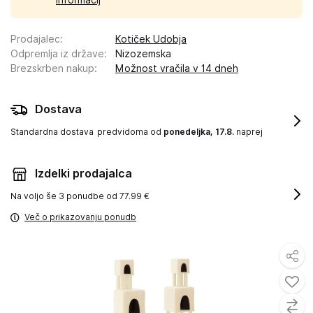
informacij
Prodajalec
:
Kotiček Udobja
Odpremlja iz države
:
Nizozemska
Brezskrben nakup
:
Možnost vračila v 14 dneh
Dostava
Standardna dostava
predvidoma od
ponedeljka, 17.8.
naprej
Izdelki prodajalca
Na voljo še
3 ponudbe od 77.99 €
Več o prikazovanju ponudb