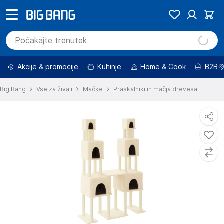
Akcije & promocije
Kuhinje
Home & Cook
B2B
Big Bang
Vse za živali
Mačke
Praskalniki in mačja drevesa