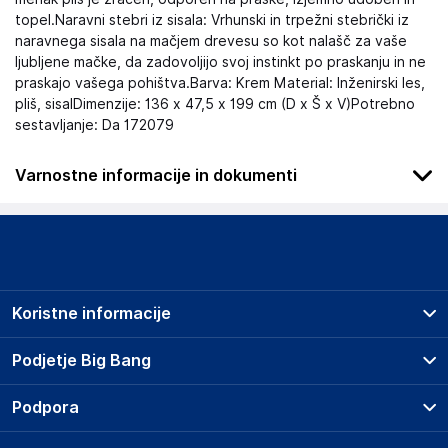
topel.Naravni stebri iz sisala: Vrhunski in trpežni stebrički iz
naravnega sisala na mačjem drevesu so kot nalašč za vaše
ljubljene mačke, da zadovoljijo svoj instinkt po praskanju in ne
praskajo vašega pohištva.Barva: Krem Material: Inženirski les,
pliš, sisalDimenzije: 136 x 47,5 x 199 cm (D x Š x V)Potrebno
sestavljanje: Da 172079
Varnostne informacije in dokumenti
Podatki o proizvajalcu
Podatki o proizvajalcu vključujejo informacije (naziv, naslov,
državo in elektronski naslov) povezane s proizvajalcem
izdelka.
Koristne informacije
vidaXL
Mary Kingsleystraat 1, 5928 SK Venlo
Prodajna mesta
Podjetje Big Bang
The Netherlands
Splošni pogoji
https://www.vidaxl.nl/
O podjetju
Podpora
Storitve
Kontakti
Dostava, vnos in odvoz
Odgovorna oseba v EU
Pogosta vprašanja