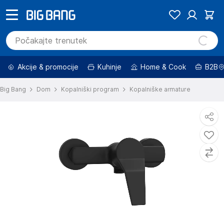
Akcije & promocije
Kuhinje
Home & Cook
B2B
Big Bang
Dom
Kopalniški program
Kopalniške armature