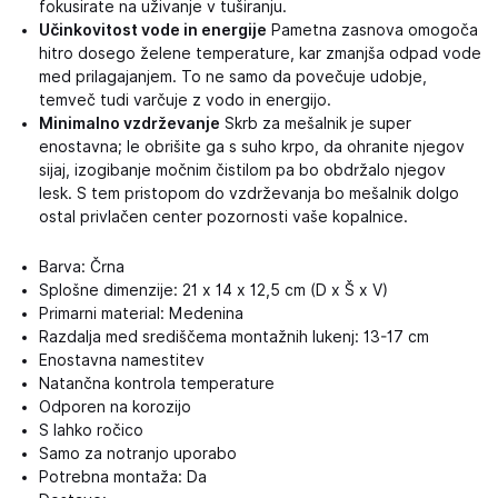
fokusirate na uživanje v tuširanju.
Učinkovitost vode in energije
Pametna zasnova omogoča
hitro dosego želene temperature, kar zmanjša odpad vode
med prilagajanjem. To ne samo da povečuje udobje,
temveč tudi varčuje z vodo in energijo.
Minimalno vzdrževanje
Skrb za mešalnik je super
enostavna; le obrišite ga s suho krpo, da ohranite njegov
sijaj, izogibanje močnim čistilom pa bo obdržalo njegov
lesk. S tem pristopom do vzdrževanja bo mešalnik dolgo
ostal privlačen center pozornosti vaše kopalnice.
Barva: Črna
Splošne dimenzije: 21 x 14 x 12,5 cm (D x Š x V)
Primarni material: Medenina
Razdalja med središčema montažnih lukenj: 13-17 cm
Enostavna namestitev
Natančna kontrola temperature
Odporen na korozijo
S lahko ročico
Samo za notranjo uporabo
Potrebna montaža: Da