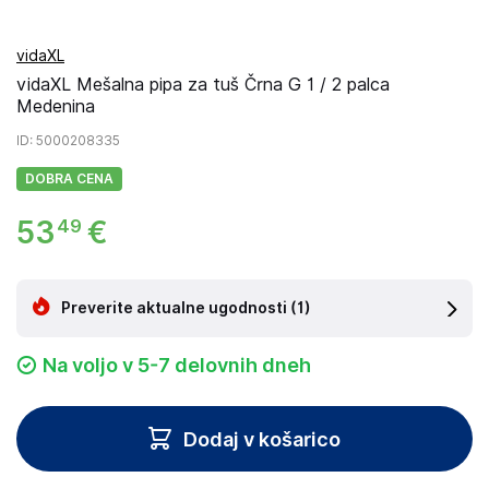
vidaXL
vidaXL Mešalna pipa za tuš Črna G 1 / 2 palca
Medenina
ID
: 5000208335
DOBRA CENA
53
€
49
Preverite aktualne ugodnosti
(1)
Na voljo v 5-7 delovnih dneh
Dodaj v košarico