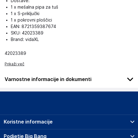
Dostave:
1 x mešalna pipa za tuš
1 x S-priključki
1 x pokrovni ploščici
EAN: 8721359387674
SKU: 42023389
Brand: vidaXL
42023389
Prikaži več
Varnostne informacije in dokumenti
Podatki o proizvajalcu
Podatki o proizvajalcu vključujejo informacije (naziv, naslov,
državo in elektronski naslov) povezane s proizvajalcem
izdelka.
Koristne informacije
vidaXL
Mary Kingsleystraat 1, 5928 SK Venlo
Prodajna mesta
Podjetje Big Bang