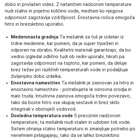
dobo in privlačen videz. Z natančnim nadzorom temperature
nudi stalno in prijetno količino vode, medtem ko njegova
odpornost zagotavlja vzdržljivost. Enostavna ročica omogoča
hitro in brezskrbno uporabo.
Medeninasta gradnja
Ta mešalnik za tuš je izdelan iz
trdne medenine, kar pomeni, da je super trpežen in
odporen na obrabo. Kvalitetni materiali garantirajo, da bo
vedno izgledal odlično tudi ob redni uporabi, hkrati pa
zagotavlja odpornost na toploto, kar pomeni, da deluje
brez težav pri različnih temperaturah vode in podaljšuje
življenjsko dobo izdelka.
Enostavna namestitev
Ta mešalnik je zasnovan za hitro in
enostavno namestitev - potrebujete le osnovna orodja in
malo truda. Intuitivna zasnova omogoča trdno povezavo,
tako da boste hitro vse skupaj sestavili in brez skrbi
integrirali v obstoječi vodovod.
Dosledna temperatura vode
S preciznim nadzorom
temperature, ta mešalnik nudi stalen in udoben tok vode.
Sistem ohranja stalno temperaturo in zmanjšuje potrebo po
nenehnem prilagajanju, tako da se lahko brezskrbno