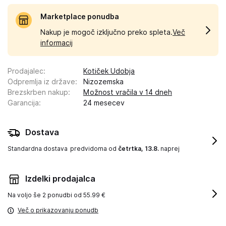
Marketplace ponudba
Nakup je mogoč izključno preko spleta.
Več
informacij
Prodajalec
:
Kotiček Udobja
Odpremlja iz države
:
Nizozemska
Brezskrben nakup
:
Možnost vračila v 14 dneh
Garancija
:
24 mesecev
Dostava
Standardna dostava
predvidoma od
četrtka, 13.8.
naprej
Izdelki prodajalca
Na voljo še
2 ponudbi od 55.99 €
Več o prikazovanju ponudb