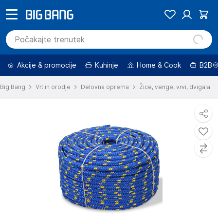
Akcije & promocije
Kuhinje
Home & Cook
B2B
Big Bang
Vrt in orodje
Delovna oprema
Žice, verige, vrvi, dvigala