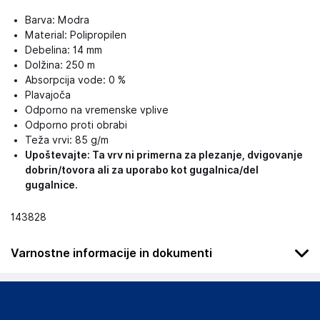
Barva: Modra
Material: Polipropilen
Debelina: 14 mm
Dolžina: 250 m
Absorpcija vode: 0 %
Plavajoča
Odporno na vremenske vplive
Odporno proti obrabi
Teža vrvi: 85 g/m
Upoštevajte: Ta vrv ni primerna za plezanje, dvigovanje
dobrin/tovora ali za uporabo kot gugalnica/del
gugalnice.
143828
Varnostne informacije in dokumenti
Podatki o proizvajalcu
Podatki o proizvajalcu vključujejo informacije (naziv, naslov,
državo in elektronski naslov) povezane s proizvajalcem