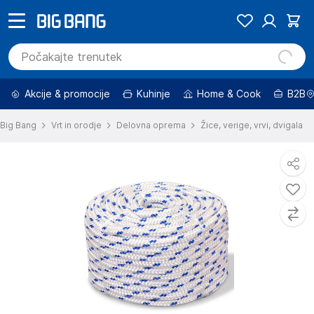
Akcije & promocije
Kuhinje
Home & Cook
B2B
Big Bang
Vrt in orodje
Delovna oprema
Žice, verige, vrvi, dvigala