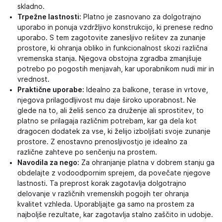
skladno.
Trpežne lastnosti:
Platno je zasnovano za dolgotrajno
uporabo in ponuja vzdržljivo konstrukcijo, ki prenese redno
uporabo. S tem zagotovite zanesljivo rešitev za zunanje
prostore, ki ohranja obliko in funkcionalnost skozi različna
vremenska stanja. Njegova obstojna zgradba zmanjšuje
potrebo po pogostih menjavah, kar uporabnikom nudi mir in
vrednost.
Praktične uporabe:
Idealno za balkone, terase in vrtove,
njegova prilagodljivost mu daje široko uporabnost. Ne
glede na to, ali želiš senco za druženje ali sprostitev, to
platno se prilagaja različnim potrebam, kar ga dela kot
dragocen dodatek za vse, ki želijo izboljšati svoje zunanje
prostore. Z enostavno prenosljivostjo je idealno za
različne zahteve po senčenju na prostem.
Navodila za nego:
Za ohranjanje platna v dobrem stanju ga
obdelajte z vodoodpornim sprejem, da povečate njegove
lastnosti. Ta preprost korak zagotavlja dolgotrajno
delovanje v različnih vremenskih pogojih ter ohranja
kvalitet vzhleda. Uporabljajte ga samo na prostem za
najboljše rezultate, kar zagotavlja stalno zaščito in udobje.