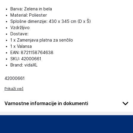
Barva: Zelena in bela
Material: Poliester
Splošne dimenzije: 430 x 345 cm (D x Š)
Vzdržljivo
Dostave:
1 x Zamenjava platna za senčilo
1 x Valansa
EAN: 8721158764638
SKU: 42000661
Brand: vidaXL
42000661
Prikaži več
Varnostne informacije in dokumenti
Podatki o proizvajalcu
Podatki o proizvajalcu vključujejo informacije (naziv, naslov,
državo in elektronski naslov) povezane s proizvajalcem