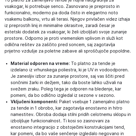
To platno za zamenjavo tende je nujna nadgradnja za
vsakogar, ki potrebuje senco. Zasnovano je preprosto in
funkcionalno, moderno pa doda čisto in elegantno noto
vsakemu balkonu, vrtu ali terasi. Njegov privlačen videz izhaja
iz preprostih linij in minimalne okrasitve, zaradi česar je
estetski dodatek za vsakogar, ki želi izboljšati svoje zunanje
prostore. Odporno je proti vremenskim vplivom in služi kot
odlična rešitev za zaščito pred soncem, saj zagotavlja
prijetno vzdušje za poletne zabave ali sproščujoče popoldne.
Material odporen na vreme:
To platno za tende je
izdelano iz vrhunskega poliestra, ki je UV in vodoodporen.
Je zanesljiv izbor za zunanje prostore, saj vas ščiti pred
sončnimi žarki in dežjem, tako da boste lahko uživali na
svežem zraku. Poleg tega je odporen na bledenje, kar
pomeni, da bo odlično izgledal iz sezone v sezono.
Vključeni komponenti:
Paket vsebuje 1 zamenjalno platno
za tende in 1 obrobo, kar zagotavlja enostavno in hitro
namestitev. Obroba dodaja stilni pridih celotnemu sklopu in
izboljšuje funkcionalnost. Ti kosi so zasnovani za
enostavno integracijo z obstoječimi konstrukcijami tend,
kar pomeni, da bo vaše senčenje izgledalo negovano in