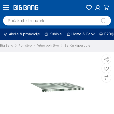
Akcije & promocije
Kuhinje
Home & Cook
B2B
Big Bang
Pohištvo
Vrtno pohištvo
Senčniki/pergole