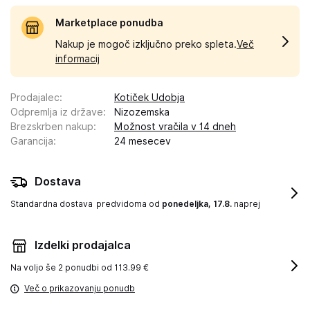
Marketplace ponudba
Nakup je mogoč izključno preko spleta.
Več
informacij
Prodajalec
:
Kotiček Udobja
Odpremlja iz države
:
Nizozemska
Brezskrben nakup
:
Možnost vračila v 14 dneh
Garancija
:
24 mesecev
Dostava
Standardna dostava
predvidoma od
ponedeljka, 17.8.
naprej
Izdelki prodajalca
Na voljo še
2 ponudbi od 113.99 €
Več o prikazovanju ponudb