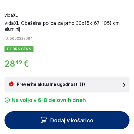
vidaXL
vidaXL Obešalna polica za prho 30x15x(67-105) cm
aluminij
ID
: 5000222664
DOBRA CENA
28
€
49
Preverite aktualne ugodnosti
(1)
Na voljo v 6-8 delovnih dneh
Dodaj v košarico