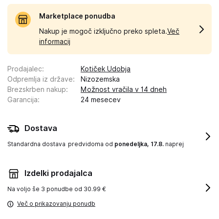
Marketplace ponudba
Nakup je mogoč izključno preko spleta.
Več
informacij
Prodajalec
:
Kotiček Udobja
Odpremlja iz države
:
Nizozemska
Brezskrben nakup
:
Možnost vračila v 14 dneh
Garancija
:
24 mesecev
Dostava
Standardna dostava
predvidoma od
ponedeljka, 17.8.
naprej
Izdelki prodajalca
Na voljo še
3 ponudbe od 30.99 €
Več o prikazovanju ponudb