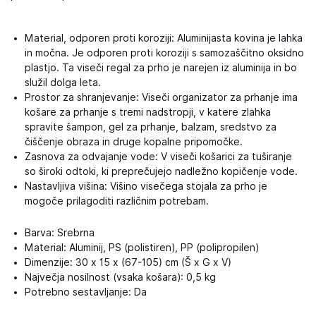
Material, odporen proti koroziji: Aluminijasta kovina je lahka
in močna. Je odporen proti koroziji s samozaščitno oksidno
plastjo. Ta viseči regal za prho je narejen iz aluminija in bo
služil dolga leta.
Prostor za shranjevanje: Viseči organizator za prhanje ima
košare za prhanje s tremi nadstropji, v katere zlahka
spravite šampon, gel za prhanje, balzam, sredstvo za
čiščenje obraza in druge kopalne pripomočke.
Zasnova za odvajanje vode: V viseči košarici za tuširanje
so široki odtoki, ki preprečujejo nadležno kopičenje vode.
Nastavljiva višina: Višino visečega stojala za prho je
mogoče prilagoditi različnim potrebam.
Barva: Srebrna
Material: Aluminij, PS (polistiren), PP (polipropilen)
Dimenzije: 30 x 15 x (67-105) cm (Š x G x V)
Največja nosilnost (vsaka košara): 0,5 kg
Potrebno sestavljanje: Da