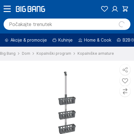
Akcije & promocije
Kuhinje
Home & Cook
B2B
Big Bang
Dom
Kopalniški program
Kopalniške armature