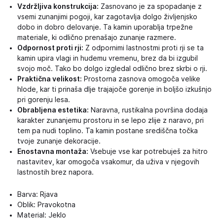
Vzdržljiva konstrukcija:
Zasnovano je za spopadanje z
vsemi zunanjimi pogoji, kar zagotavlja dolgo življenjsko
dobo in dobro delovanje. Ta kamin uporablja trpežne
materiale, ki odlično prenašajo zunanje razmere.
Odpornost proti rji:
Z odpornimi lastnostmi proti rji se ta
kamin upira vlagi in hudemu vremenu, brez da bi izgubil
svojo moč. Tako bo dolgo izgledal odlično brez skrbi o rji.
Praktična velikost:
Prostorna zasnova omogoča velike
hlode, kar ti prinaša dlje trajajoče gorenje in boljšo izkušnjo
pri gorenju lesa.
Obrabljena estetika:
Naravna, rustikalna površina dodaja
karakter zunanjemu prostoru in se lepo zlije z naravo, pri
tem pa nudi toplino. Ta kamin postane središčna točka
tvoje zunanje dekoracije.
Enostavna montaža:
Vsebuje vse kar potrebuješ za hitro
nastavitev, kar omogoča vsakomur, da uživa v njegovih
lastnostih brez napora.
Barva: Rjava
Oblik: Pravokotna
Material: Jeklo