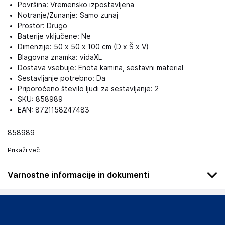
Površina: Vremensko izpostavljena
Notranje/Zunanje: Samo zunaj
Prostor: Drugo
Baterije vključene: Ne
Dimenzije: 50 x 50 x 100 cm (D x Š x V)
Blagovna znamka: vidaXL
Dostava vsebuje: Enota kamina, sestavni material
Sestavljanje potrebno: Da
Priporočeno število ljudi za sestavljanje: 2
SKU: 858989
EAN: 8721158247483
858989
Prikaži več
Varnostne informacije in dokumenti
OPOZORILO: Ne uporabljajte alkohola ali bencina za prižiganje
ali ponovno prižiganje!