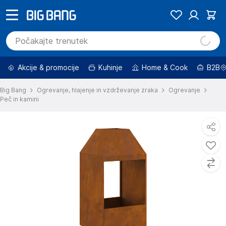
Akcije & promocije
Kuhinje
Home & Cook
B2B
Big Bang
Ogrevanje, hlajenje in vzdrževanje zraka
Ogrevanje
Peč in kamini