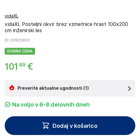
vidaXL
vidaXL Posteljni okvir brez vzmetnice hrast 100x200
cm inženirski les
ID
: 20902903
DOBRA CENA
101
€
49
Preverite aktualne ugodnosti
(1)
Na voljo v 6-8 delovnih dneh
Dodaj v košarico