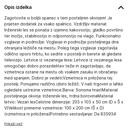
Opis izdelka
Zagotovite si boljši spanec s tem posteljnim okvirjem! Je
prijeten dodatek za vsako spalnico. Vzdržljiv material:
Inženirski les se ponaša z izjemno kakovostjo, gladko površino
ter močjo, stabilnostjo in odpornostjo na vlago. Funkcionalno
vzglavje in podnožje: Vzglavje in podnožje posteljnega dna
ohranjata ležišče na mestu. Poleg tega vzglavje zagotavlja
odlično oporo hrbtu, ko sedite v postelji in berete ali gledate
televizijo. Letvice iz vezanega lesa: Letvice iz vezanega lesa
omogočajo dobro porazdelitev teže in zagotavljajo, da
vzmetnica ostane na mestu ob vsakem zasuku in obračanju
med spanjem. Dobro je vedeti:Vzmetnica ni priložena tej
postelji. Ponujamo različno izbiro ležišč. V naši trgovini si lahko
ogledate ustrezne vzmetnice.Barva: Sonoma hrastMaterial
posteljnega okvirja: Inženirski les, trdna borovinaMaterial
letvic: Vezan lesCelotne dimenzije: 203 x 103 x 50 cm (D x Š x
V)Velikost primerne vzmetnice: 100 x 200 cm (Š x D)
(vzmetnica ni priložena)Potrebno sestavljanje: Da 835934
Prikaži več