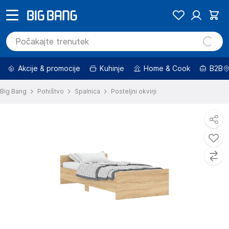
Akcije & promocije
Kuhinje
Home & Cook
B2B
Big Bang
Pohištvo
Spalnica
Posteljni okvirji