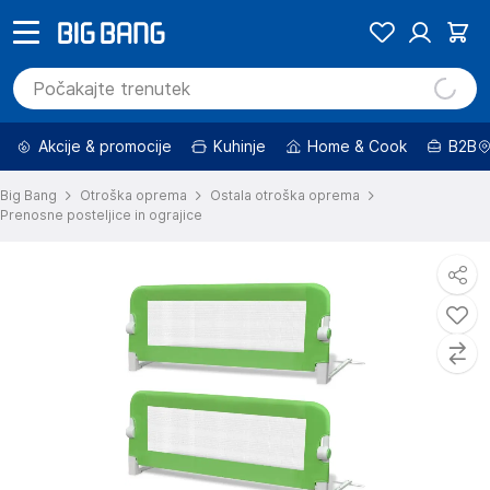
Akcije & promocije
Kuhinje
Home & Cook
B2B
Big Bang
Otroška oprema
Ostala otroška oprema
Prenosne posteljice in ograjice