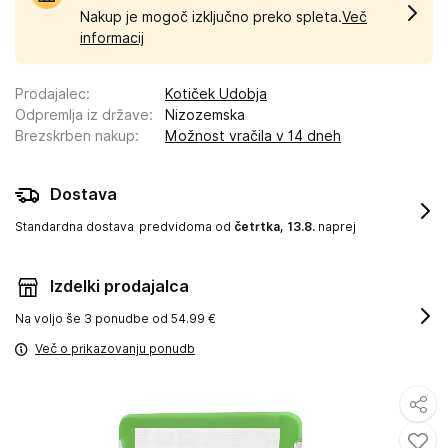
Nakup je mogoč izključno preko spleta.
Več
informacij
Prodajalec
:
Kotiček Udobja
Odpremlja iz države
:
Nizozemska
Brezskrben nakup
:
Možnost vračila v 14 dneh
Dostava
Standardna dostava
predvidoma od
četrtka, 13.8.
naprej
Izdelki prodajalca
Na voljo še
3 ponudbe od 54.99 €
Več o prikazovanju ponudb