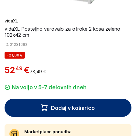
vidaXL
vidaXL Posteljno varovalo za otroke 2 kosa zeleno
102x42 cm
ID
: 21231692
-
21,00 €
52
€
49
73,49 €
Na voljo v 5-7 delovnih dneh
Dodaj v košarico
Marketplace ponudba