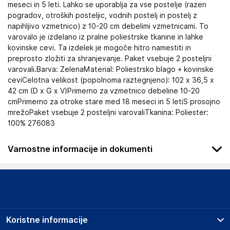
meseci in 5 leti. Lahko se uporablja za vse postelje (razen
pogradov, otroških posteljic, vodnih postelj in postelj z
napihljivo vzmetnico) z 10-20 cm debelimi vzmetnicami. To
varovalo je izdelano iz pralne poliestrske tkanine in lahke
kovinske cevi. Ta izdelek je mogoče hitro namestiti in
preprosto zložiti za shranjevanje. Paket vsebuje 2 posteljni
varovali.Barva: ZelenaMaterial: Poliestrsko blago + kovinske
ceviCelotna velikost (popolnoma raztegnjeno): 102 x 36,5 x
42 cm (D x G x V)Primerno za vzmetnico debeline 10-20
cmPrimerno za otroke stare med 18 meseci in 5 letiS prosojno
mrežoPaket vsebuje 2 posteljni varovaliTkanina: Poliester:
100% 276083
Varnostne informacije in dokumenti
Varovalka za posteljo ni priporočljiva za otroke, mlajše od 18
mesecev, ali za otroke, starejše od 5 let. Varovalka za
posteljo ni primerna za uporabo z starejšimi ali bolnimi
odraslimi ali za uporabo v nedomači okolici. Sledite navodilom
proizvajalca glede velikosti postelje in vzmetnice, za kateri je
Koristne informacije
varovalka primerna.