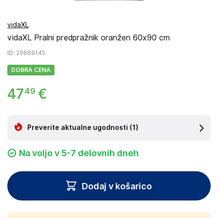
vidaXL
vidaXL Pralni predpražnik oranžen 60x90 cm
ID
: 20669145
DOBRA CENA
47
€
49
Preverite aktualne ugodnosti
(1)
Na voljo v 5-7 delovnih dneh
Dodaj v košarico