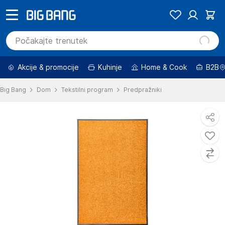
Akcije & promocije
Kuhinje
Home & Cook
B2B
Big Bang
Dom
Tekstilni program
Predpražniki