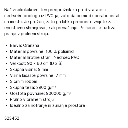
Naš visokokakovosten predpražnik za pred vrata ima
nedrsečo podlogo iz PVC-ja, zato da bo med uporabo ostal
na mestu. Je prožen, zato ga lahko preprosto zvijete za
enostavno shranjevanje ali prenašanje. Primeren je tudi za
pranje v pralnem stroju.
Barva: Oranžna
Material površine: 100 % poliamid
Material hrbtne strani: Nedrseč PVC
Velikost: 90 x 60 cm (D x Š)
Skupna višina: 9 mm
Višina lasaste površine: 7 mm
S črnim robom
Skupna teža: 2900 g/m²
Gostota površine: 900000 g/m²
Pralno v pralnem stroju
Idealno za notranje in zunanje prostore
323452