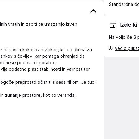
Standardna d
Izdelki
nih vratih in zadržite umazanijo izven
Na voljo še
3 
Več o prik
iz naravnih kokosovih vlaken, ki so odlična za
tankov s čevljev, kar pomaga ohranjati tla
o prenese pogosto uporabo.
ja dodatno plast stabilnosti in varnost ter
ogoče preprosto očistiti s sesalnikom. Je tudi
 in zunanje prostore, kot so veranda,