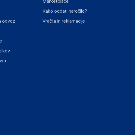
Marketplace
st izdelka z zahtevanimi predpisi.
Kako oddati naročilo?
n odvoz
Vračila in reklamacije
e
elkov
elka in lahko vključujejo ključne varnostne
sti