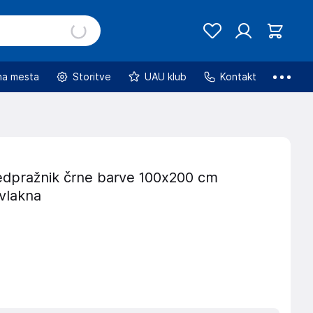
na mesta
Storitve
UAU klub
Kontakt
edpražnik črne barve 100x200 cm
vlakna