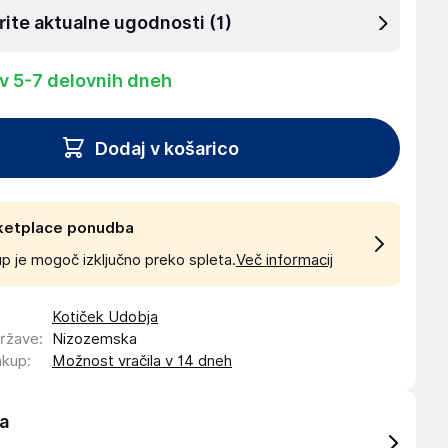
rite aktualne ugodnosti
(1)
 v 5-7 delovnih dneh
Dodaj v košarico
ketplace ponudba
p je mogoč izključno preko spleta.
Več informacij
Kotiček Udobja
države
:
Nizozemska
akup
:
Možnost vračila v 14 dneh
a