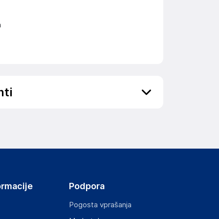
m
nti
ov, državo in elektronski naslov) povezane s
ormacije
Podpora
Pogosta vprašanja