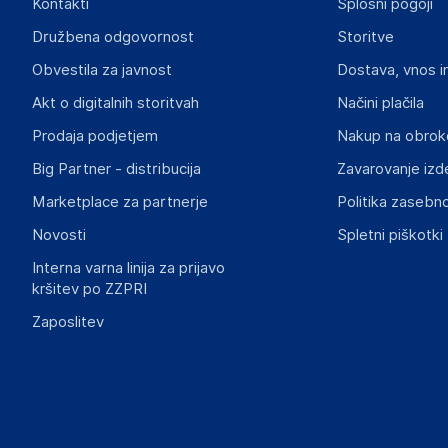
Kontakti
Splošni pogoji
Gospodarski subjekt s sedežem v EU, ki zagotavlja skladno
Družbena odgovornost
Storitve
vidaXL
Obvestila za javnost
Dostava, vnos i
Mary Kingsleystraat 1, 5928 SK Venlo
The Netherlands
Akt o digitalnih storitvah
Načini plačila
https://www.vidaxl.nl/
Prodaja podjetjem
Nakup na obrok
Big Partner - distribucija
Zavarovanje izd
Slike o varnosti izdelka
Slike o varnosti izdelka vsebujejo opozorila na embalaži izd
Marketplace za partnerje
Politika zasebno
informacije, povezane z določenim izdelkom.
Novosti
Spletni piškotki
Interna varna linija za prijavo
kršitev po ZZPRI
Zaposlitev