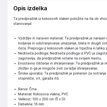
Opis izdelka
Ta predpražnik iz kokosovih vlaken položite na tla ob vhod
stanovanja!
Vzdržljiv in naraven material: Ta predpražnik je narejen 
lovljenje in odstranjevanje umazanije, blata in drugih os
čista. Preproga iz kokosovih vlaken je trpežna in lahk
Nedrseča podloga: Nedrseča podloga iz PVC-ja zagotavl
zagotavlja, da predpražnik ostane na svojem mestu.
Enostavno čiščenje in shranjevanje: Ta predpražnik je m
zložljiv in ga je mogoče zviti za lažje shranjevanje.
Široka uporaba: Ta predpražnik je primeren za notranje
stopnišče, vrt, garaža itd.
Barva: Črna
Material: Kokosova vlakna, PVC
Velikost: 100 x 200 cm (Š x D)
Debelina: 16 mm