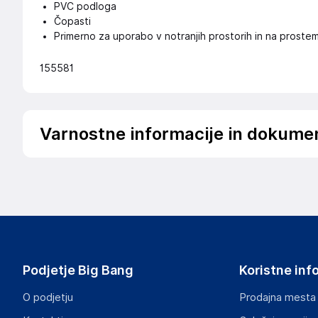
PVC podloga
Čopasti
Primerno za uporabo v notranjih prostorih in na proste
155581
Varnostne informacije in dokume
Podatki o proizvajalcu
Podatki o proizvajalcu vključujejo informacije (naziv, nasl
proizvajalcem izdelka.
vidaXL
Mary Kingsleystraat 1, 5928 SK Venlo
The Netherlands
Podjetje Big Bang
Koristne inf
https://www.vidaxl.nl/
O podjetju
Prodajna mesta
Odgovorna oseba v EU