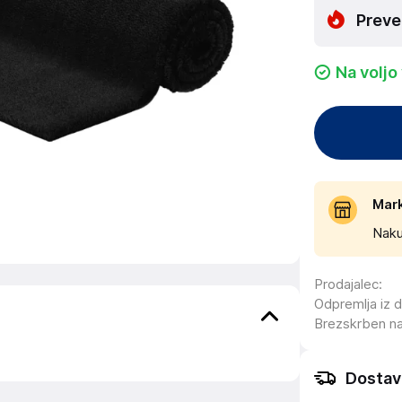
Preve
Na voljo
Mar
Naku
Prodajalec
:
Odpremlja iz 
Brezskrben n
Dostav