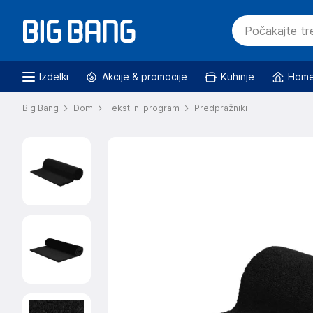
Izdelki
Akcije & promocije
Kuhinje
Home
Big Bang
Dom
Tekstilni program
Predpražniki