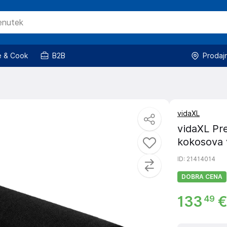
 & Cook
B2B
Prodaj
vidaXL
vidaXL Pr
kokosova 
ID
: 21414014
DOBRA CENA
133
€
49