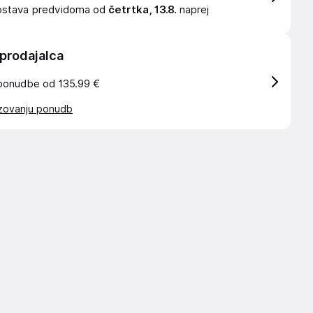
ostava
predvidoma od
četrtka, 13.8.
naprej
 prodajalca
ponudbe od 135.99 €
azovanju ponudb