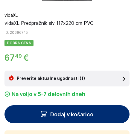
vidaXL
vidaXL Predpražnik siv 117x220 cm PVC
ID
: 20696745
DOBRA CENA
67
€
49
Preverite aktualne ugodnosti
(1)
Na voljo v 5-7 delovnih dneh
Dodaj v košarico