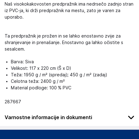
Naš visokokakovosten predpražnik ima nedrsečo zadnjo stran
iz PVC-ja, ki drži predpražnik na mestu, zato je varen za
uporabo.
Ta predpražnik je prožen in se lahko enostavno zvije za
shranjevanje in prenašanje. Enostavno ga lahko očistite s
sesalcem.
Barva: Siva
Velikost: 117 x 220 cm (Š x D)
Teža: 1950 g / m² (spredaj); 450 g / m² (zadaj)
Celotna teža: 2400 g / m²
Material podloge: 100 % PVC
287667
Varnostne informacije in dokumenti
Podatki o proizvajalcu
Podatki o proizvajalcu vključujejo informacije (naziv, naslov,