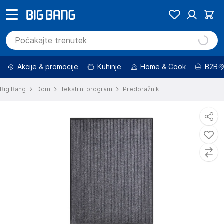
Akcije & promocije
Kuhinje
Home & Cook
B2B
Big Bang
Dom
Tekstilni program
Predpražniki