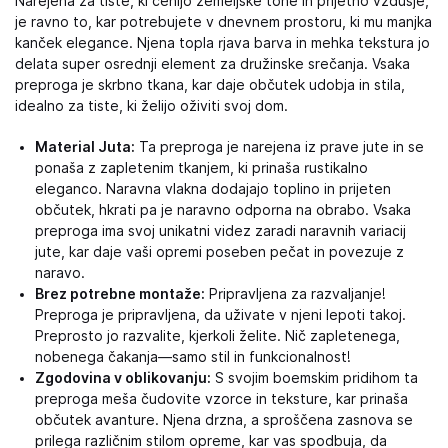
Narejena za tiste, ki cenijo zemeljske tone in prijetno vzdušje,
je ravno to, kar potrebujete v dnevnem prostoru, ki mu manjka
kanček elegance. Njena topla rjava barva in mehka tekstura jo
delata super osrednji element za družinske srečanja. Vsaka
preproga je skrbno tkana, kar daje občutek udobja in stila,
idealno za tiste, ki želijo oživiti svoj dom.
Material Juta:
Ta preproga je narejena iz prave jute in se
ponaša z zapletenim tkanjem, ki prinaša rustikalno
eleganco. Naravna vlakna dodajajo toplino in prijeten
občutek, hkrati pa je naravno odporna na obrabo. Vsaka
preproga ima svoj unikatni videz zaradi naravnih variacij
jute, kar daje vaši opremi poseben pečat in povezuje z
naravo.
Brez potrebne montaže:
Pripravljena za razvaljanje!
Preproga je pripravljena, da uživate v njeni lepoti takoj.
Preprosto jo razvalite, kjerkoli želite. Nič zapletenega,
nobenega čakanja—samo stil in funkcionalnost!
Zgodovina v oblikovanju:
S svojim boemskim pridihom ta
preproga meša čudovite vzorce in teksture, kar prinaša
občutek avanture. Njena drzna, a sproščena zasnova se
prilega različnim stilom opreme, kar vas spodbuja, da