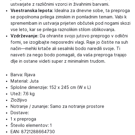
ustvarjate z različnimi vzorci in živahnimi barvami.
Vsestranska lepota:
Idealna za dnevne sobe, ta preproga
se popolnoma prilega zimskim in pomladnim temam. Vabi k
spremembam in ustvarja prijeten občutek pod nogami skozi
vse leto, kar se prilega raznolikim stilom oblikovanja.
Vzdrževanje:
Da ohranite svojo jutovo preprogo v odlični
formi, se izogibajte neposredni vlagi. Raje jo čistite na suh
način—mehki krtače ali sesalniki bodo naredili svoje. Ti
nasveti za nego bodo pomagali, da vaša preproga trajajo
dlje in ostane videti super z minimalnim trudom.
Barva: Rjava
Material: Juta
Splošne dimenzije: 152 x 245 cm (W x L)
Utež: 7.6 kg
Zložljivo
Notranje / zunanje: Samo za notranje prostore
Dostave:
1 x preproga
Število elementov: 1
EAN: 8721288664730