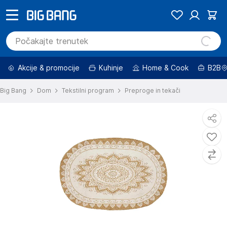
Akcije & promocije
Kuhinje
Home & Cook
B2B
Big Bang
Dom
Tekstilni program
Preproge in tekači