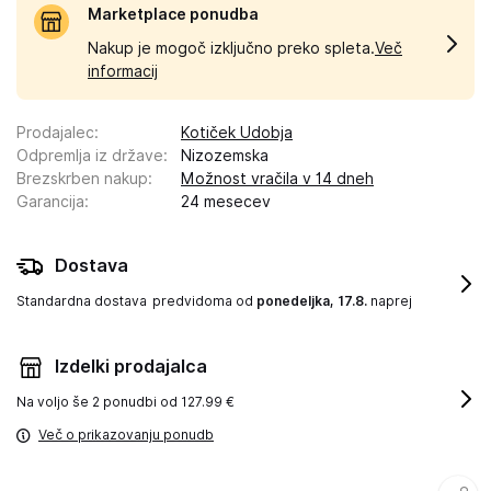
Marketplace ponudba
Nakup je mogoč izključno preko spleta.
Več
informacij
Prodajalec
:
Kotiček Udobja
Odpremlja iz države
:
Nizozemska
Brezskrben nakup
:
Možnost vračila v 14 dneh
Garancija
:
24 mesecev
Dostava
Standardna dostava
predvidoma od
ponedeljka, 17.8.
naprej
Izdelki prodajalca
Na voljo še
2 ponudbi od 127.99 €
Več o prikazovanju ponudb