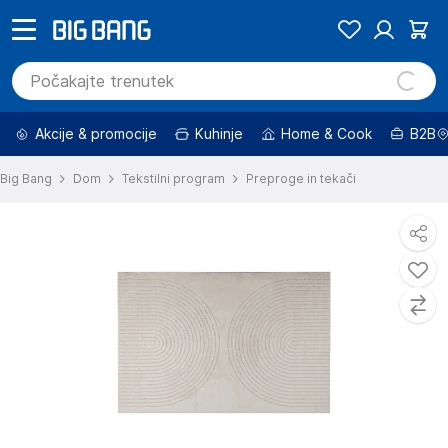
Akcije & promocije
Kuhinje
Home & Cook
B2B
Big Bang
Dom
Tekstilni program
Preproge in tekači