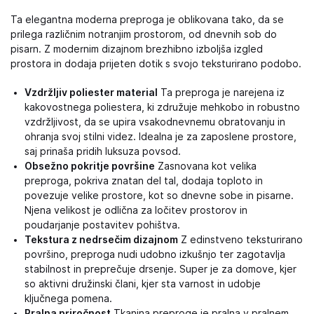
Ta elegantna moderna preproga je oblikovana tako, da se
prilega različnim notranjim prostorom, od dnevnih sob do
pisarn. Z modernim dizajnom brezhibno izboljša izgled
prostora in dodaja prijeten dotik s svojo teksturirano podobo.
Vzdržljiv poliester material
Ta preproga je narejena iz
kakovostnega poliestera, ki združuje mehkobo in robustno
vzdržljivost, da se upira vsakodnevnemu obratovanju in
ohranja svoj stilni videz. Idealna je za zaposlene prostore,
saj prinaša pridih luksuza povsod.
Obsežno pokritje površine
Zasnovana kot velika
preproga, pokriva znatan del tal, dodaja toploto in
povezuje velike prostore, kot so dnevne sobe in pisarne.
Njena velikost je odlična za ločitev prostorov in
poudarjanje postavitev pohištva.
Tekstura z nedrsečim dizajnom
Z edinstveno teksturirano
površino, preproga nudi udobno izkušnjo ter zagotavlja
stabilnost in preprečuje drsenje. Super je za domove, kjer
so aktivni družinski člani, kjer sta varnost in udobje
ključnega pomena.
Pralna priročnost
Tkanina preproge je pralna v pralnem