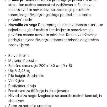
stroju, kar močno poenostavi vzdrževanje. Enostavno
ohraniš svež in nov videz, kar zadostuje potrebam
dinamičnega življenjskega sloga po čisti in estetsko
privlačni okolici.
Navodila za nego
Da preproga ostane v dobrem stanju, se
najbolje izogibaš močnim kemikalijam in abrazivom, da
površina ostane mehka in privlačna. Redno vzdrževanje
podaljšuje njeno življenjsko dobo ter prinaša dolgoročno
zadovoljstvo.
Barva: Krema
Material: Poliester
Splošne dimenzije: 200 x 140 cm (D x Š)
Utež: 4,48 kg
Pile height: Srednji flis
Vzdržljivo
Protizdrsni dizajn
Enostavno za čiščenje in shranjevanje
Navodila za nego: Izogibajte se uporabi močnih kemikalij in
abrazivov
Samo za notranjo uporabo