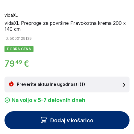
vidaXL
vidaXL Preproge za površine Pravokotna krema 200 x
140 cm
ID
: 5000129129
DOBRA CENA
79
€
49
Preverite aktualne ugodnosti
(1)
Na voljo v 5-7 delovnih dneh
Dodaj v košarico