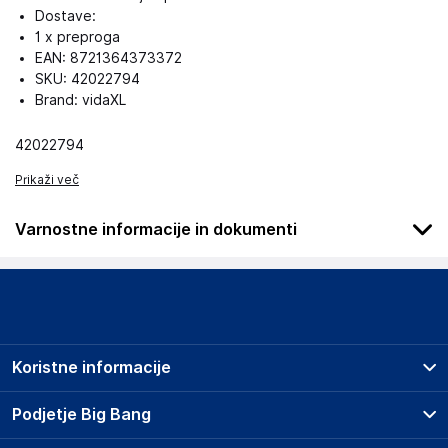
Dostave:
1 x preproga
EAN: 8721364373372
SKU: 42022794
Brand: vidaXL
42022794
Prikaži več
Varnostne informacije in dokumenti
Podatki o proizvajalcu
Podatki o proizvajalcu vključujejo informacije (naziv, naslov,
državo in elektronski naslov) povezane s proizvajalcem
izdelka.
Koristne informacije
vidaXL
Mary Kingsleystraat 1, 5928 SK Venlo
Prodajna mesta
Podjetje Big Bang
The Netherlands
Splošni pogoji
https://www.vidaxl.nl/