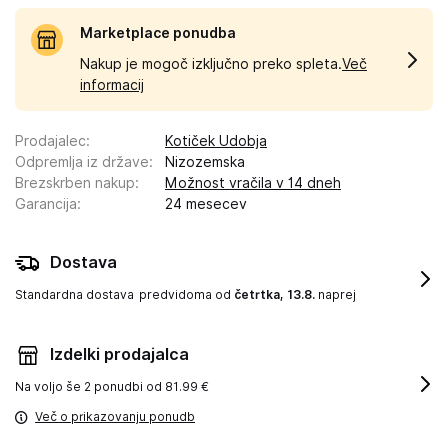
Marketplace ponudba
Nakup je mogoč izključno preko spleta.
Več
informacij
Prodajalec
:
Kotiček Udobja
Odpremlja iz države
:
Nizozemska
Brezskrben nakup
:
Možnost vračila v 14 dneh
Garancija
:
24 mesecev
Dostava
Standardna dostava
predvidoma od
četrtka, 13.8.
naprej
Izdelki prodajalca
Na voljo še
2 ponudbi od 81.99 €
Več o prikazovanju ponudb