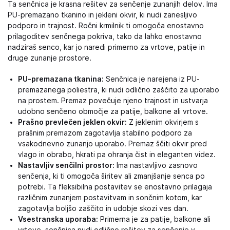
Ta senčnica je krasna rešitev za senčenje zunanjih delov. Ima
PU-premazano tkanino in jekleni okvir, ki nudi zanesljivo
podporo in trajnost. Ročni krmilnik ti omogoča enostavno
prilagoditev senčnega pokriva, tako da lahko enostavno
nadziraš senco, kar jo naredi primerno za vrtove, patije in
druge zunanje prostore.
PU-premazana tkanina:
Senčnica je narejena iz PU-
premazanega poliestra, ki nudi odlično zaščito za uporabo
na prostem. Premaz povečuje njeno trajnost in ustvarja
udobno senčeno območje za patije, balkone ali vrtove.
Prašno prevlečen jeklen okvir:
Z jeklenim okvirjem s
prašnim premazom zagotavlja stabilno podporo za
vsakodnevno zunanjo uporabo. Premaz ščiti okvir pred
vlago in obrabo, hkrati pa ohranja čist in eleganten videz.
Nastavljiv senčilni prostor:
Ima nastavljivo zasnovo
senčenja, ki ti omogoča širitev ali zmanjšanje senca po
potrebi. Ta fleksibilna postavitev se enostavno prilagaja
različnim zunanjem postavitvam in sončnim kotom, kar
zagotavlja boljšo zaščito in udobje skozi ves dan.
Vsestranska uporaba:
Primerna je za patije, balkone ali