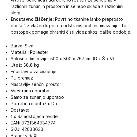
vrtove, senčnica nudi odlično rešitev za senčenje v
različnih zunanjih prostorih in se lepo sklada z različnimi
slogi.
Enostavno čiščenje:
Površino tkanine lahko preprosto
obrišeš z vlažno krpo, da odstraniš prah in umazanijo. Ta
postopek pomaga ohraniti čisti videz skozi daljše obdobje.
Barva: Siva
Material: Poliester
Splošne dimenzije: 500 x 300 x 267 cm (D x Š x V)
Utež: 38,8 kg
Enostavno za čiščenje
PU premaz
Nastavljiv senčni prostor
Vsestrana uporaba
Samo za zunanjo uporabo
Potrebna montaža: Da
Dostave:
1 x Samostoječa tende
EAN: 8721364834774
SKU: 42033633
Brand: vidaXL