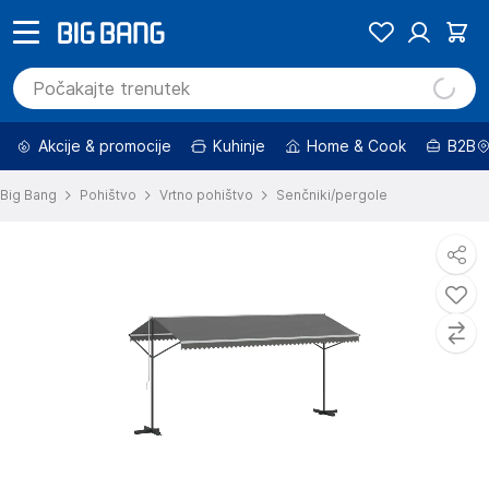
Akcije & promocije
Kuhinje
Home & Cook
B2B
Big Bang
Pohištvo
Vrtno pohištvo
Senčniki/pergole