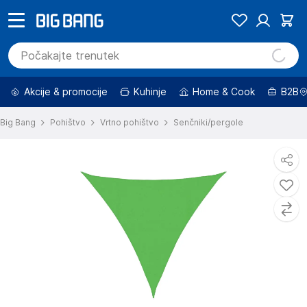
Akcije & promocije
Kuhinje
Home & Cook
B2B
Big Bang
Pohištvo
Vrtno pohištvo
Senčniki/pergole