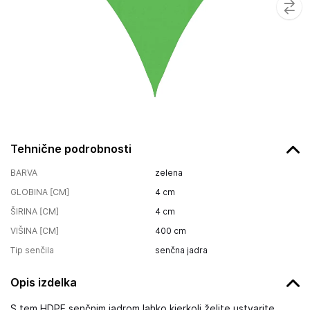
Tehnične podrobnosti
BARVA
zelena
GLOBINA [CM]
4
cm
ŠIRINA [CM]
4
cm
VIŠINA [CM]
400
cm
Tip senčila
senčna jadra
Opis izdelka
S tem HDPE senčnim jadrom lahko kjerkoli želite ustvarite