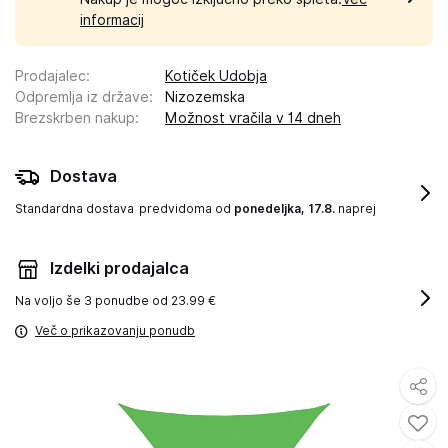
informacij
Prodajalec
:
Kotiček Udobja
Odpremlja iz države
:
Nizozemska
Brezskrben nakup
:
Možnost vračila v 14 dneh
Dostava
Standardna dostava
predvidoma od
ponedeljka, 17.8.
naprej
Izdelki prodajalca
Na voljo še
3 ponudbe od 23.99 €
Več o prikazovanju ponudb