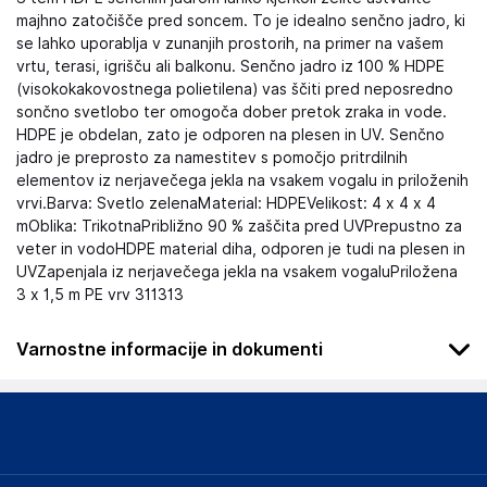
majhno zatočišče pred soncem. To je idealno senčno jadro, ki
se lahko uporablja v zunanjih prostorih, na primer na vašem
vrtu, terasi, igrišču ali balkonu. Senčno jadro iz 100 % HDPE
(visokokakovostnega polietilena) vas ščiti pred neposredno
sončno svetlobo ter omogoča dober pretok zraka in vode.
HDPE je obdelan, zato je odporen na plesen in UV. Senčno
jadro je preprosto za namestitev s pomočjo pritrdilnih
elementov iz nerjavečega jekla na vsakem vogalu in priloženih
vrvi.Barva: Svetlo zelenaMaterial: HDPEVelikost: 4 x 4 x 4
mOblika: TrikotnaPribližno 90 % zaščita pred UVPrepustno za
veter in vodoHDPE material diha, odporen je tudi na plesen in
UVZapenjala iz nerjavečega jekla na vsakem vogaluPriložena
3 x 1,5 m PE vrv 311313
Varnostne informacije in dokumenti
Podatki o proizvajalcu
Podatki o proizvajalcu vključujejo informacije (naziv, naslov,
državo in elektronski naslov) povezane s proizvajalcem
izdelka.