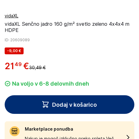
vidaXL
vidaXL Senčno jadro 160 g/m² svetlo zeleno 4x4x4 m
HDPE
ID
: 20609089
-
9,00 €
21
€
49
30,49 €
Na voljo v 6-8 delovnih dneh
Dodaj v košarico
Marketplace ponudba
Nakup je mogoč izključno preko spleta.
Več