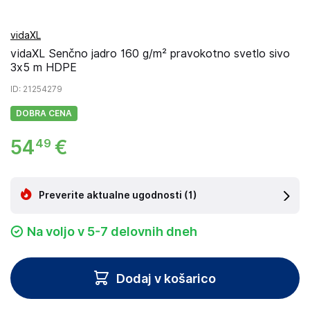
vidaXL
vidaXL Senčno jadro 160 g/m² pravokotno svetlo sivo
3x5 m HDPE
ID
: 21254279
DOBRA CENA
54
€
49
Preverite aktualne ugodnosti
(1)
Na voljo v 5-7 delovnih dneh
Dodaj v košarico