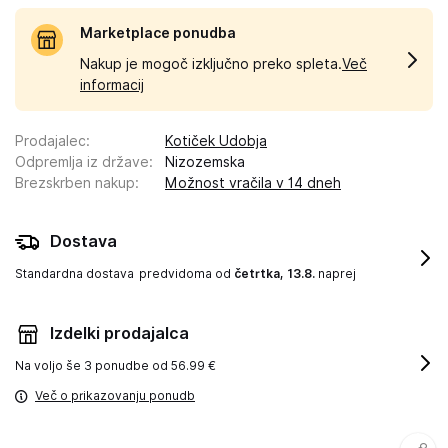
Marketplace ponudba
Nakup je mogoč izključno preko spleta.
Več
informacij
Prodajalec
:
Kotiček Udobja
Odpremlja iz države
:
Nizozemska
Brezskrben nakup
:
Možnost vračila v 14 dneh
Dostava
Standardna dostava
predvidoma od
četrtka, 13.8.
naprej
Izdelki prodajalca
Na voljo še
3 ponudbe od 56.99 €
Več o prikazovanju ponudb