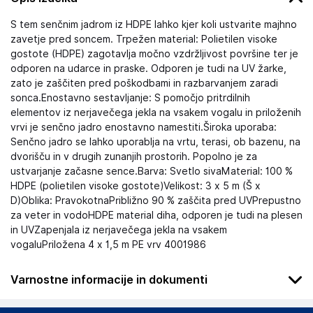
S tem senčnim jadrom iz HDPE lahko kjer koli ustvarite majhno
zavetje pred soncem. Trpežen material: Polietilen visoke
gostote (HDPE) zagotavlja močno vzdržljivost površine ter je
odporen na udarce in praske. Odporen je tudi na UV žarke,
zato je zaščiten pred poškodbami in razbarvanjem zaradi
sonca.Enostavno sestavljanje: S pomočjo pritrdilnih
elementov iz nerjavečega jekla na vsakem vogalu in priloženih
vrvi je senčno jadro enostavno namestiti.Široka uporaba:
Senčno jadro se lahko uporablja na vrtu, terasi, ob bazenu, na
dvorišču in v drugih zunanjih prostorih. Popolno je za
ustvarjanje začasne sence.Barva: Svetlo sivaMaterial: 100 %
HDPE (polietilen visoke gostote)Velikost: 3 x 5 m (Š x
D)Oblika: PravokotnaPribližno 90 % zaščita pred UVPrepustno
za veter in vodoHDPE material diha, odporen je tudi na plesen
in UVZapenjala iz nerjavečega jekla na vsakem
vogaluPriložena 4 x 1,5 m PE vrv 4001986
Varnostne informacije in dokumenti
Podatki o proizvajalcu