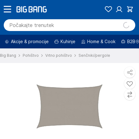
Akcije & promocije
Kuhinje
Home & Cook
B2B
Big Bang
Pohištvo
Vrtno pohištvo
Senčniki/pergole