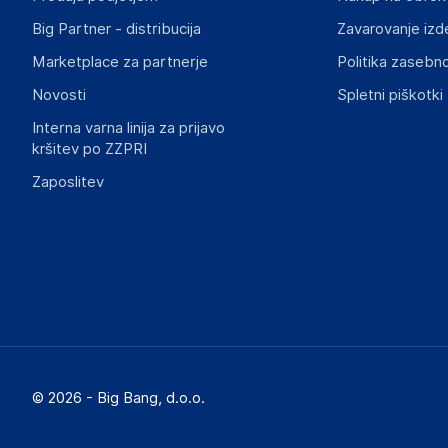
Big Partner - distribucija
Zavarovanje izd
Slike o varnosti izdelka
Slike o varnosti izdelka vsebujejo opozorila na embalaži izd
Marketplace za partnerje
Politika zasebno
informacije, povezane z določenim izdelkom.
Novosti
Spletni piškotki
Interna varna linija za prijavo
kršitev po ZZPRI
Zaposlitev
© 2026 - Big Bang, d.o.o.