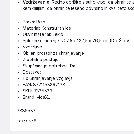
Vzdrževanje:
Redno obrišite s suho krpo, da ohranite 
kemikalijam, da ohranite leseno površino in kvaliteto sko
Barva: Bela
Material: Konstruiran les
Okvir material: Jeklo
Splošne dimenzije: 207,5 x 137,5 x 76,5 cm (D x Š x V)
Vzdržljivo
Obilen prostor za shranjevanje
Z polnilno postajo
Skupščina je potrebna: Da
Dostave:
1 x Shranjevanje vzglavja
EAN: 8721158897138
SKU: 3335533
Brand: vidaXL
3335533
Prikaži več