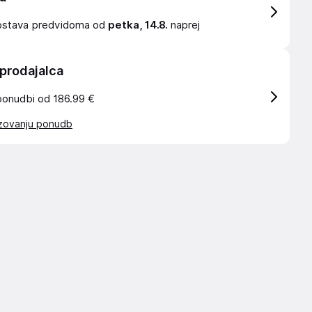
ostava
predvidoma od
petka, 14.8.
naprej
 prodajalca
ponudbi od 186.99 €
azovanju ponudb