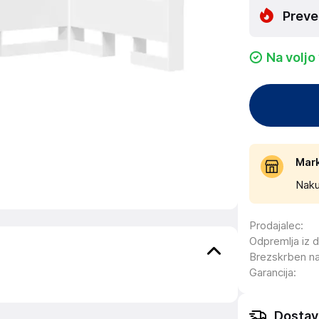
Preve
Na voljo
Mar
Naku
Prodajalec
:
Odpremlja iz 
Brezskrben n
Garancija
:
Dostav