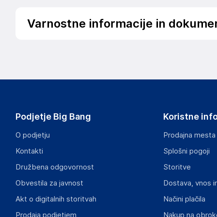
Varnostne informacije in dokume
Podatki o proizvajalcu
Podatki o proizvajalcu vključujejo informacije (naziv, nasl
proizvajalcem izdelka.
vidaXL
Mary Kingsleystraat 1, 5928 SK Venlo
The Netherlands
Podjetje Big Bang
Koristne inf
https://www.vidaxl.nl/
O podjetju
Prodajna mesta
Odgovorna oseba v EU
Kontakti
Splošni pogoji
Gospodarski subjekt s sedežem v EU, ki zagotavlja skladno
Družbena odgovornost
Storitve
vidaXL
Obvestila za javnost
Dostava, vnos i
Mary Kingsleystraat 1, 5928 SK Venlo
The Netherlands
Akt o digitalnih storitvah
Načini plačila
https://www.vidaxl.nl/
Prodaja podjetjem
Nakup na obrok