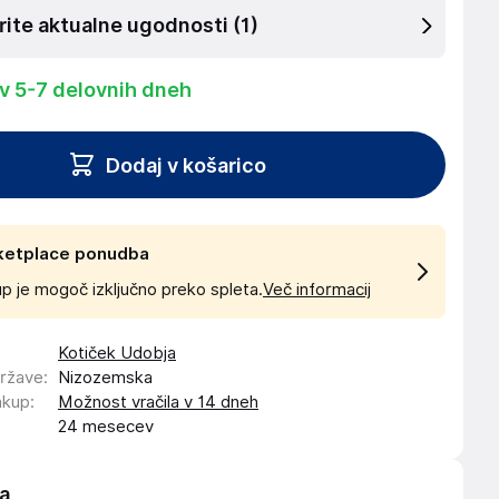
rite aktualne ugodnosti
(1)
 v 5-7 delovnih dneh
Dodaj v košarico
ketplace ponudba
p je mogoč izključno preko spleta.
Več informacij
Kotiček Udobja
države
:
Nizozemska
akup
:
Možnost vračila v 14 dneh
24 mesecev
a