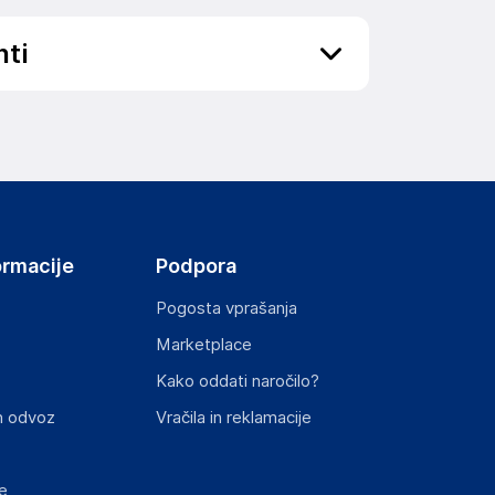
nti
ov, državo in elektronski naslov) povezane s
ormacije
Podpora
Pogosta vprašanja
Marketplace
st izdelka z zahtevanimi predpisi.
Kako oddati naročilo?
n odvoz
Vračila in reklamacije
e