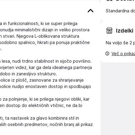
Standardna d
 in funkcionalnosti, ki se super prilega
nudja minimalistični dizajn in veliko prostora
Izdelki
 stvari. Njegova L-oblikovana struktura
i sodobno spalnico, hkrati pa ponuja praktične
Na voljo še
2 
.
Več o prik
lesa, nudi trdno stabilnost in sijočo površino.
prijeten videz, kar ga dela idealnega partnerja
 dobo in zanesljivo strukturo.
olice iz plošč, zasnovane za shranjevanje
 police nudijo enostaven dostop in spodbujajo
za polnjenje, ki se prilega njegovi obliki, kar
 dostop do električnih vtičnic, ne da bi
i, ta nastavek za glavo kombinira stil in
aših osebnih predmetov, nočnih branj ali prikaz