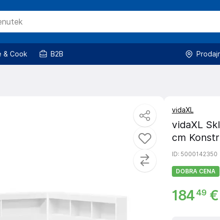
 & Cook
B2B
Prodaj
vidaXL
vidaXL Skl
cm Konstru
ID
: 5000142350
DOBRA CENA
184
€
49