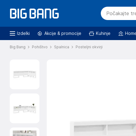
Izdelki
Akcije & promocije
Kuhinje
Home
Big Bang
Pohištvo
Spalnica
Posteljni okvirji