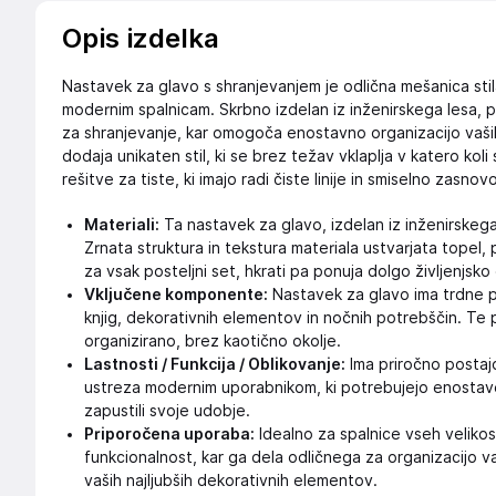
Opis izdelka
Nastavek za glavo s shranjevanjem je odlična mešanica stila
modernim spalnicam. Skrbno izdelan iz inženirskega lesa, po
za shranjevanje, kar omogoča enostavno organizacijo vaših
dodaja unikaten stil, ki se brez težav vklaplja v katero kol
rešitve za tiste, ki imajo radi čiste linije in smiselno zasnovo
Materiali:
Ta nastavek za glavo, izdelan iz inženirskega 
Zrnata struktura in tekstura materiala ustvarjata topel, 
za vsak posteljni set, hkrati pa ponuja dolgo življenjsko
Vključene komponente:
Nastavek za glavo ima trdne p
knjig, dekorativnih elementov in nočnih potrebščin. Te
organizirano, brez kaotično okolje.
Lastnosti / Funkcija / Oblikovanje:
Ima priročno postajo 
ustreza modernim uporabnikom, ki potrebujejo enostaven
zapustili svoje udobje.
Priporočena uporaba:
Idealno za spalnice vseh velikost
funkcionalnost, kar ga dela odličnega za organizacijo v
vaših najljubših dekorativnih elementov.