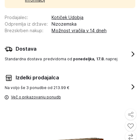
informacij
Prodajalec
:
Kotiček Udobja
Odpremlja iz države
:
Nizozemska
Brezskrben nakup
:
Možnost vračila v 14 dneh
Dostava
Standardna dostava
predvidoma od
ponedeljka, 17.8.
naprej
Izdelki prodajalca
Na voljo še
3 ponudbe od 213.99 €
Več o prikazovanju ponudb