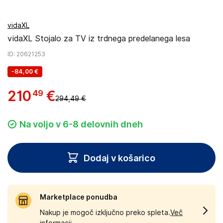
vidaXL
vidaXL Stojalo za TV iz trdnega predelanega lesa
ID
: 20621253
-
84,00 €
210
€
49
294,49 €
Na voljo v 6-8 delovnih dneh
Dodaj v košarico
Marketplace ponudba
Nakup je mogoč izključno preko spleta.
Več