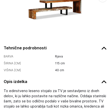
Tehnične podrobnosti
BARVA
Rjava
ŠIRINA [CM]
115
cm
VIŠINA [CM]
40
cm
Opis izdelka
To edinstveno leseno stojalo za TV je sestavljeno iz dveh
delov, ki ju lahko postavite na različne načine. Oddaja starinski
šarm, zato se bo odlično podalo v vaše bivalne prostore. TV
stojalo se lahko uporablja tudi kot nizka omarica, kredenca ali