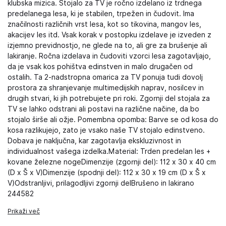
klubska mizica. Stojalo za TV je ročno izdelano iz trdnega
predelanega lesa, ki je stabilen, trpežen in čudovit. Ima
značilnosti različnih vrst lesa, kot so tikovina, mangov les,
akacijev les itd. Vsak korak v postopku izdelave je izveden z
izjemno previdnostjo, ne glede na to, ali gre za brušenje ali
lakiranje. Ročna izdelava in čudoviti vzorci lesa zagotavljajo,
da je vsak kos pohištva edinstven in malo drugačen od
ostalih. Ta 2-nadstropna omarica za TV ponuja tudi dovolj
prostora za shranjevanje multimedijskih naprav, nosilcev in
drugih stvari, ki jih potrebujete pri roki. Zgornji del stojala za
TV se lahko odstrani ali postavi na različne načine, da bo
stojalo širše ali ožje. Pomembna opomba: Barve se od kosa do
kosa razlikujejo, zato je vsako naše TV stojalo edinstveno.
Dobava je naključna, kar zagotavlja ekskluzivnost in
individualnost vašega izdelka.Material: Trden predelan les +
kovane železne nogeDimenzije (zgornji del): 112 x 30 x 40 cm
(D x Š x V)Dimenzije (spodnji del): 112 x 30 x 19 cm (D x Š x
V)Odstranljivi, prilagodljivi zgornji delBrušeno in lakirano
244582
Prikaži več