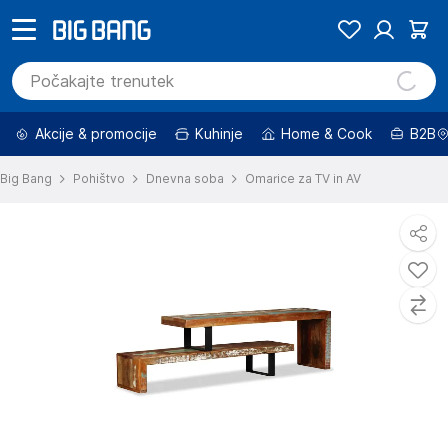
Akcije & promocije
Kuhinje
Home & Cook
B2B
Big Bang
Pohištvo
Dnevna soba
Omarice za TV in AV